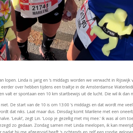
 lopen. Linda is jarig en ‘s middags worden we verwacht in Rijswijk 
k eerder over hebben tijdens een trailtje in de Amsterdamse Waterlei
 valt er spontaan een 10 km startbewijs uit de lucht. Die wil ik dan 
t niet. De start van de 10 is om 13:00 ‘s middags en dat wordt me veel t
wordt dat niks. Laat maar dus. Dinsdag komt Marilene met een oneerba
halve. ‘Leuk!’, zegt Lin. ‘Loop je gezellig met mij mee.’ Ik was al om 
o gezegd zo gedaan. Zondag samen met Linda meelopen, ik kan meerijd
nadat hij me afgegooid heeft ‘s ochtends en zelf een rondje gelopen