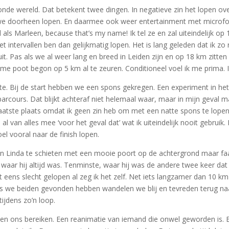
e wereld. Dat betekent twee dingen. In negatieve zin het lopen over v
 we doorheen lopen. En daarmee ook weer entertainment met microfoo
 als Marleen, because that’s my name! Ik tel ze en zal uiteindelijk op 
intervallen ben dan gelijkmatig lopen. Het is lang geleden dat ik zo 
. Pas als we al weer lang en breed in Leiden zijn en op 18 km zitten 
amme poot begon op 5 km al te zeuren. Conditioneel voel ik me prima. 
e. Bij de start hebben we een spons gekregen. Een experiment in het
rcours. Dat blijkt achteraf niet helemaal waar, maar in mijn geval ma
laatste plaats omdat ik geen zin heb om met een natte spons te lopen
n al van alles mee ‘voor het geval dat’ wat ik uiteindelijk nooit gebru
el vooral naar de finish lopen.
 Linda te schieten met een mooie poort op de achtergrond maar faa
waar hij altijd was. Tenminste, waar hij was de andere twee keer dat i
et eens slecht gelopen al zeg ik het zelf. Net iets langzamer dan 10 
Als we beiden gevonden hebben wandelen we blij en tevreden terug 
ijdens zo’n loop.
ten ons bereiken. Een reanimatie van iemand die onwel geworden is. 