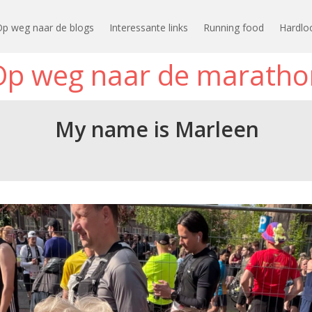
Op weg naar de blogs
Interessante links
Running food
Hardlo
Op weg naar de maratho
My name is Marleen