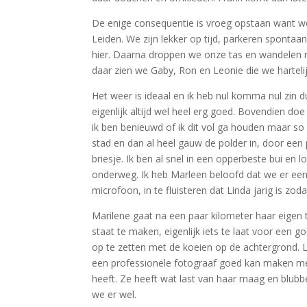
De enige consequentie is vroeg opstaan want we 
Leiden. We zijn lekker op tijd, parkeren spontaa
hier. Daarna droppen we onze tas en wandelen n
daar zien we Gaby, Ron en Leonie die we harteli
Het weer is ideaal en ik heb nul komma nul zin d
eigenlijk altijd wel heel erg goed. Bovendien do
ik ben benieuwd of ik dit vol ga houden maar s
stad en dan al heel gauw de polder in, door ee
briesje. Ik ben al snel in een opperbeste bui en
onderweg. Ik heb Marleen beloofd dat we er een
microfoon, in te fluisteren dat Linda jarig is 
Marilene gaat na een paar kilometer haar eigen 
staat te maken, eigenlijk iets te laat voor een
op te zetten met de koeien op de achtergrond. L
een professionele fotograaf goed kan maken met 
heeft. Ze heeft wat last van haar maag en blu
we er wel.