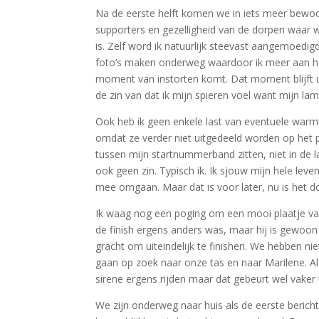
Na de eerste helft komen we in iets meer bewoond
supporters en gezelligheid van de dorpen waar
is. Zelf word ik natuurlijk steevast aangemoedigd
foto’s maken onderweg waardoor ik meer aan het 
moment van instorten komt. Dat moment blijft uit
de zin van dat ik mijn spieren voel want mijn l
Ook heb ik geen enkele last van eventuele warmt
omdat ze verder niet uitgedeeld worden op het pa
tussen mijn startnummerband zitten, niet in de 
ook geen zin. Typisch ik. Ik sjouw mijn hele leve
mee omgaan. Maar dat is voor later, nu is het do
Ik waag nog een poging om een mooi plaatje van
de finish ergens anders was, maar hij is gewoon 
gracht om uiteindelijk te finishen. We hebben ni
gaan op zoek naar onze tas en naar Marilene. 
sirene ergens rijden maar dat gebeurt wel vaker t
We zijn onderweg naar huis als de eerste berich