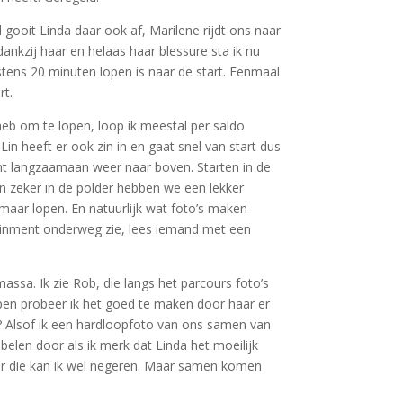
ooit Linda daar ook af, Marilene rijdt ons naar
ankzij haar en helaas haar blessure sta ik nu
tens 20 minuten lopen is naar de start. Eenmaal
rt.
 heb om te lopen, loop ik meestal per saldo
in heeft er ook zin in en gaat snel van start dus
omt langzaamaan weer naar boven. Starten in de
n zeker in de polder hebben we een lekker
 maar lopen. En natuurlijk wat foto’s maken
tainment onderweg zie, lees iemand met een
ssa. Ik zie Rob, die langs het parcours foto’s
open probeer ik het goed te maken door haar er
g? Alsof ik een hardloopfoto van ons samen van
elen door als ik merk dat Linda het moeilijk
ar die kan ik wel negeren. Maar samen komen