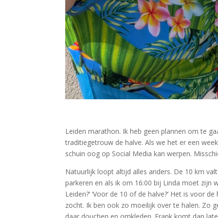
Leiden marathon. Ik heb geen plannen om te gaan
traditiegetrouw de halve. Als we het er een wee
schuin oog op Social Media kan werpen. Misschien
Natuurlijk loopt altijd alles anders. De 10 km val
parkeren en als ik om 16:00 bij Linda moet zijn 
Leiden?’ ‘Voor de 10 of de halve?’ Het is voor de 
zocht. Ik ben ook zo moeilijk over te halen. Z
daar douchen en omkleden. Frank komt dan later 