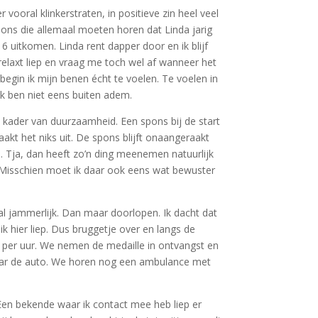
ooral klinkerstraten, in positieve zin heel veel
ns die allemaal moeten horen dat Linda jarig
16 uitkomen. Linda rent dapper door en ik blijf
relaxt liep en vraag me toch wel af wanneer het
begin ik mijn benen écht te voelen. Te voelen in
Ik ben niet eens buiten adem.
 kader van duurzaamheid. Een spons bij de start
akt het niks uit. De spons blijft onaangeraakt
. Tja, dan heeft zo’n ding meenemen natuurlijk
ik. Misschien moet ik daar ook eens wat bewuster
l jammerlijk. Dan maar doorlopen. Ik dacht dat
k hier liep. Dus bruggetje over en langs de
km per uur. We nemen de medaille in ontvangst en
naar de auto. We horen nog een ambulance met
Een bekende waar ik contact mee heb liep er