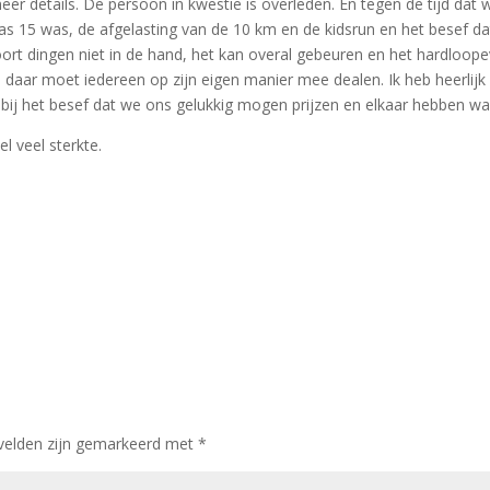
eer details. De persoon in kwestie is overleden. En tegen de tijd dat 
pas 15 was, de afgelasting van de 10 km en de kidsrun en het besef 
 soort dingen niet in de hand, het kan overal gebeuren en het hardloop
n daar moet iedereen op zijn eigen manier mee dealen. Ik heb heerl
 bij het besef dat we ons gelukkig mogen prijzen en elkaar hebben wan
l veel sterkte.
 velden zijn gemarkeerd met
*