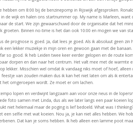
hebben om 8:00 bij de benzinepomp in Rijswijk afgesproken. Ronald g
n in de wijk en halen ons startnummer op. My name is Marleen, want d
aar de start. We zijn gewaarschuwd door de organisatie dat het mins
jk groeten. Binnen no-time is het dan ook 10:00 en mogen we van sta
us de prognose is goed. Ja, dat lees je goed. Als ik absoluut geen zin
e ik een lekker muziekje in mijn oren en gewoon gaan met die banaan. L
o far so good. Ik heb Leiden twee keer eerder gelopen en de route k
n paar dorpen en dan naar het centrum. Het valt mee met de warmte e
 loop lekker. Misschien wel omdat ik vandaag niks moet of hoef, alleen
 feestje van zouden maken dus ik kan het niet laten om als ik enter
zodat het omgeroepen wordt. Ze moet er om lachen.
tempo lopen en verdwijnt langzaam aan voor onze neus in de lopersma
 goede foto samen met Linda, dus als we later langs een paar koeien l
ukt niet helemaal maar de poging is lief bedoeld. What was I thinkin
een selfie met wat koeien. Nou ja, je kan niet alles hebben. We hobb
bberbenen. Dat kan je soms hebben. Ik heb alleen een lamme poot ma