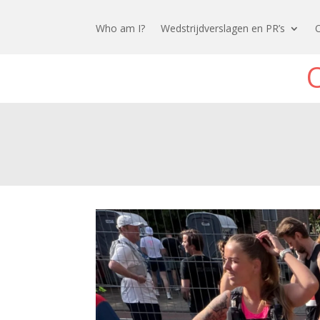
Who am I?
Wedstrijdverslagen en PR’s