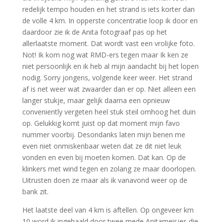
redelijk tempo houden en het strand is iets korter dan
de volle 4 km. In opperste concentratie loop ik door en
daardoor zie ik de Anita fotograaf pas op het
allerlaatste moment. Dat wordt vast een vrolijke foto.
Not! Ik kom nog wat RMD-ers tegen maar Ik ken ze
niet persoonlijk en ik heb al mijn aandacht bij het lopen
nodig. Sorry jongens, volgende keer weer. Het strand
af is net weer wat zwaarder dan er op. Niet alleen een
langer stukje, maar gelijk daarna een opnieuw
conveniently vergeten heel stuk steil omhoog het duin
op. Gelukkig komt juist op dat moment mijn favo
nummer voorbij. Desondanks laten mijn benen me
even niet onmiskenbaar weten dat ze dit niet leuk
vonden en even bij moeten komen. Dat kan. Op de
klinkers met wind tegen en zolang ze maar doorlopen.
Uitrusten doen ze maar als ik vanavond weer op de
bank zit.
Het laatste deel van 4 km is aftellen. Op ongeveer km
10 word ik ingehaald door twee mede Anitameisjes die