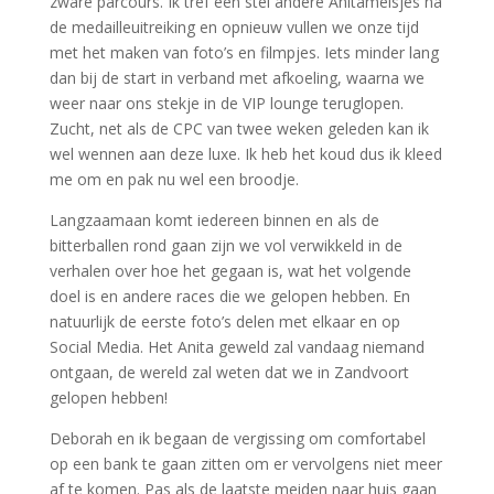
zware parcours. Ik tref een stel andere Anitameisjes na
de medailleuitreiking en opnieuw vullen we onze tijd
met het maken van foto’s en filmpjes. Iets minder lang
dan bij de start in verband met afkoeling, waarna we
weer naar ons stekje in de VIP lounge teruglopen.
Zucht, net als de CPC van twee weken geleden kan ik
wel wennen aan deze luxe. Ik heb het koud dus ik kleed
me om en pak nu wel een broodje.
Langzaamaan komt iedereen binnen en als de
bitterballen rond gaan zijn we vol verwikkeld in de
verhalen over hoe het gegaan is, wat het volgende
doel is en andere races die we gelopen hebben. En
natuurlijk de eerste foto’s delen met elkaar en op
Social Media. Het Anita geweld zal vandaag niemand
ontgaan, de wereld zal weten dat we in Zandvoort
gelopen hebben!
Deborah en ik begaan de vergissing om comfortabel
op een bank te gaan zitten om er vervolgens niet meer
af te komen. Pas als de laatste meiden naar huis gaan