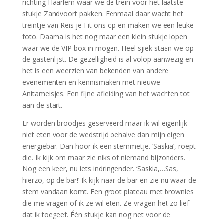
richting Haarlem waar we de trein voor het laatste
stukje Zandvoort pakken. Eenmaal daar wacht het
treintje van Reis je Fit ons op en maken we een leuke
foto. Daarna is het nog maar een klein stukje lopen
waar we de VIP box in mogen. Heel sjiek staan we op
de gastenlijst. De gezelligheid is al volop aanwezig en
het is een weerzien van bekenden van andere
evenementen en kennismaken met nieuwe
Anitameisjes. Een fijne afleiding van het wachten tot
aan de start.
Er worden broodjes geserveerd maar ik wil eigenlijk
niet eten voor de wedstrijd behalve dan mijn eigen
energiebar. Dan hoor ik een stemmetje. ‘Saskia’, roept
die. Ik kijk om maar zie niks of niemand bijzonders.
Nog een keer, nu iets indringender. ‘Saskia,…Sas,
hierzo, op de bar!’ Ik kijk naar de bar en zie nu waar de
stem vandaan komt. Een groot plateau met brownies
die me vragen of ik ze wil eten. Ze vragen het zo lief
dat ik toegeef. Één stukje kan nog net voor de