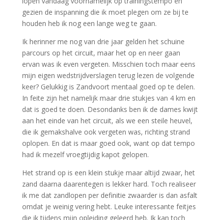
lopen vandaag voornamelijk op trainingstempo en
gezien de inspanning die ik moet plegen om ze bij te
houden heb ik nog een lange weg te gaan.
Ik herinner me nog van drie jaar gelden het schuine
parcours op het circuit, maar het op en neer gaan
ervan was ik even vergeten. Misschien toch maar eens
mijn eigen wedstrijdverslagen terug lezen de volgende
keer? Gelukkig is Zandvoort mentaal goed op te delen.
In feite zijn het namelijk maar drie stukjes van 4 km en
dat is goed te doen. Desondanks ben ik de dames kwijt
aan het einde van het circuit, als we een steile heuvel,
die ik gemakshalve ook vergeten was, richting strand
oplopen. En dat is maar goed ook, want op dat tempo
had ik mezelf vroegtijdig kapot gelopen.
Het strand op is een klein stukje maar altijd zwaar, het
zand daarna daarentegen is lekker hard. Toch realiseer
ik me dat zandlopen per definitie zwaarder is dan asfalt
omdat je weinig vering hebt. Leuke interessante feitjes
die ik tijdens mijn opleiding geleerd heb. Ik kan toch