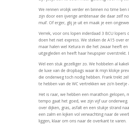
We rennen vrolijk verder en binnen no time ben 
zijn door een ijverige ambtenaar die daar zelf no
muil’. Of erger, glij je uit en maak je een onge
Verrek, voor ons lopen inderdaad 3 BCU lopers d
doen het niet express. We steken de A15 over e
maar halen wel Ketura in die het zwaar heeft en
uitgegleden en heeft haar heupspier overstrekt.
Wel een stuk gezelliger zo. We hobbelen al kak
de luxe van de dropbags waar ik mijn klokje pr
die onderweg toch nodig hebben. Frank trekt ze
te hebben van de WC vertrekken we zo’n beetje a
Het is raar, we hebben een marathon gelopen, m
tempo gaat het goed, we zijn vijf uur onderweg. 
over dijken, gras, asfalt en een stukje strand 
een zalm en kijken vol verwachting naar de veer
liggen, klaar om ons naar de overkant te varen.