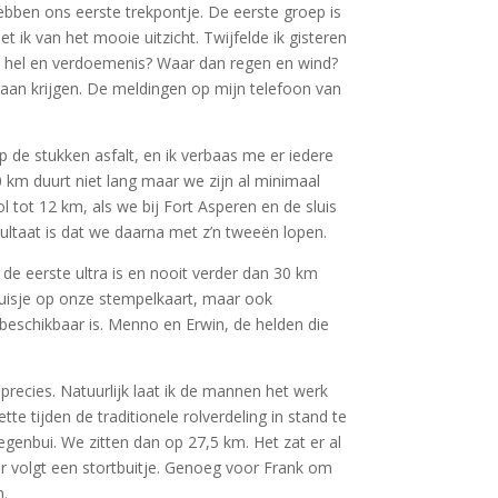
ebben ons eerste trekpontje. De eerste groep is
ik van het mooie uitzicht. Twijfelde ik gisteren
ou hel en verdoemenis? Waar dan regen en wind?
an krijgen. De meldingen op mijn telefoon van
de stukken asfalt, en ik verbaas me er iedere
0 km duurt niet lang maar we zijn al minimaal
 tot 12 km, als we bij Fort Asperen en de sluis
sultaat is dat we daarna met z’n tweeën lopen.
 de eerste ultra is en nooit verder dan 30 km
kruisje op onze stempelkaart, maar ook
 beschikbaar is. Menno en Erwin, de helden die
recies. Natuurlijk laat ik de mannen het werk
te tijden de traditionele rolverdeling in stand te
genbui. We zitten dan op 27,5 km. Het zat er al
 er volgt een stortbuitje. Genoeg voor Frank om
m.