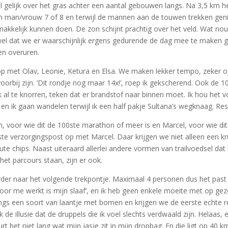
l gelijk over het gras achter een aantal gebouwen langs. Na 3,5 km h
n man/vrouw 7 of 8 en terwijl de mannen aan de touwen trekken geniet 
makkelijk kunnen doen. De zon schijnt prachtig over het veld. Wat n
l dat we er waarschijnlijk ergens gedurende de dag mee te maken ga
en overuren.
 met Olav, Leonie, Ketura en Elsa. We maken lekker tempo, zeker op 
orbij zijn. ‘Dit rondje nog maar 14x!’, roep ik gekscherend. Ook de 1
l te knorren, teken dat er brandstof naar binnen moet. Ik hou het vol
 en ik gaan wandelen terwijl ik een half pakje Sultana’s wegknaag. Re
an, voor wie dit de 100ste marathon of meer is en Marcel, voor wie dit
ste verzorgingspost op met Marcel. Daar krijgen we niet alleen een 
te chips. Naast uiteraard allerlei andere vormen van trailvoedsel dat
et parcours staan, zijn er ook.
der naar het volgende trekpontje. Maximaal 4 personen dus het past p
oor me werkt is mijn slaaf’, en ik heb geen enkele moeite met op gezet
gs een soort van laantje met bomen en krijgen we de eerste echte re
de illusie dat de druppels die ik voel slechts verdwaald zijn. Helaas,
t het niet lang wat mijn jasje zit in mijn dropbag. En die ligt op 40 k