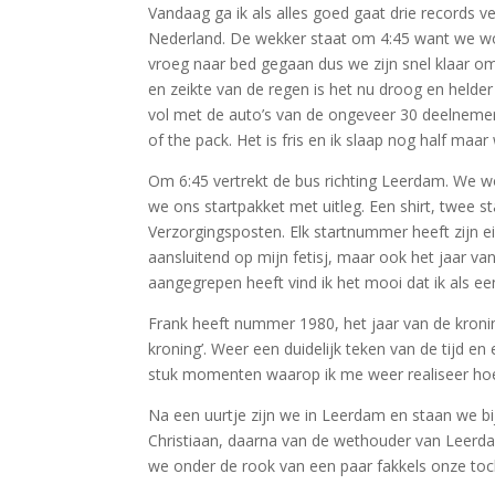
Vandaag ga ik als alles goed gaat drie records v
Nederland. De wekker staat om 4:45 want we wor
vroeg naar bed gegaan dus we zijn snel klaar o
en zeikte van de regen is het nu droog en helder
vol met de auto’s van de ongeveer 30 deelnemer
of the pack. Het is fris en ik slaap nog half maa
Om 6:45 vertrekt de bus richting Leerdam. We w
we ons startpakket met uitleg. Een shirt, twee 
Verzorgingsposten. Elk startnummer heeft zijn e
aansluitend op mijn fetisj, maar ook het jaar v
aangegrepen heeft vind ik het mooi dat ik als
Frank heeft nummer 1980, het jaar van de kroni
kroning’. Weer een duidelijk teken van de tijd e
stuk momenten waarop ik me weer realiseer hoe
Na een uurtje zijn we in Leerdam en staan we bi
Christiaan, daarna van de wethouder van Leerda
we onder de rook van een paar fakkels onze tocht