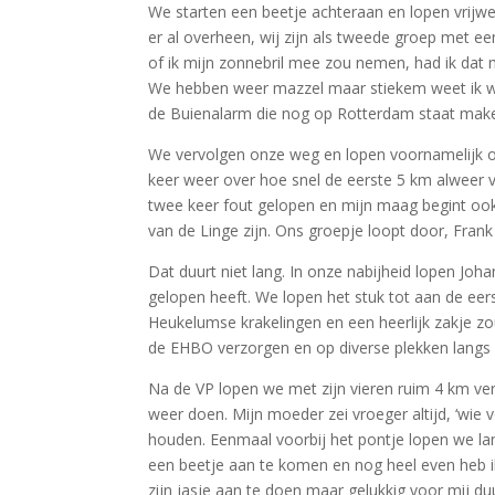
We starten een beetje achteraan en lopen vrijwe
er al overheen, wij zijn als tweede groep met ee
of ik mijn zonnebril mee zou nemen, had ik dat 
We hebben weer mazzel maar stiekem weet ik we
de Buienalarm die nog op Rotterdam staat mak
We vervolgen onze weg en lopen voornamelijk op
keer weer over hoe snel de eerste 5 km alweer vo
twee keer fout gelopen en mijn maag begint ook a
van de Linge zijn. Ons groepje loopt door, Frank
Dat duurt niet lang. In onze nabijheid lopen Joh
gelopen heeft. We lopen het stuk tot aan de eer
Heukelumse krakelingen en een heerlijk zakje zou
de EHBO verzorgen en op diverse plekken langs h
Na de VP lopen we met zijn vieren ruim 4 km ver
weer doen. Mijn moeder zei vroeger altijd, ‘wie v
houden. Eenmaal voorbij het pontje lopen we lan
een beetje aan te komen en nog heel even heb ik 
zijn jasje aan te doen maar gelukkig voor mij duur