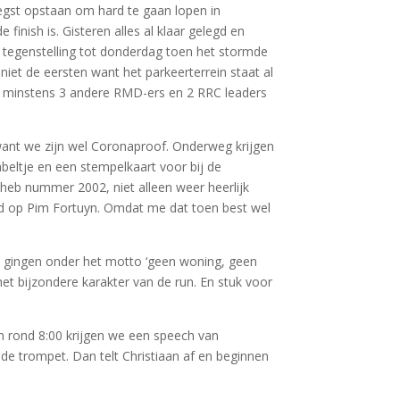
roegst opstaan om hard te gaan lopen in
nish is. Gisteren alles al klaar gelegd en
 tegenstelling tot donderdag toen het stormde
niet de eersten want het parkeerterrein staat al
ie minstens 3 andere RMD-ers en 2 RRC leaders
want we zijn wel Coronaproof. Onderweg krijgen
beltje en een stempelkaart voor bij de
 heb nummer 2002, niet alleen weer heerlijk
ord op Pim Fortuyn. Omdat me dat toen best wel
d gingen onder het motto ‘geen woning, geen
het bijzondere karakter van de run. En stuk voor
n rond 8:00 krijgen we een speech van
e trompet. Dan telt Christiaan af en beginnen