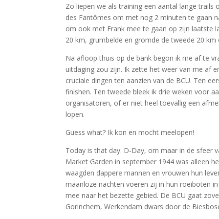
Zo liepen we als training een aantal lange trails
des Fantômes om met nog 2 minuten te gaan na 4
om ook met Frank mee te gaan op zijn laatste la
20 km, grumbelde en gromde de tweede 20 km en sp
Na afloop thuis op de bank begon ik me af te vrag
uitdaging zou zijn. Ik zette het weer van me af 
cruciale dingen ten aanzien van de BCU. Ten eer
finishen. Ten tweede bleek ik drie weken voor aa
organisatoren, of er niet heel toevallig een af
lopen.
Guess what? Ik kon en mocht meelopen!
Today is that day. D-Day, om maar in de sfeer va
Market Garden in september 1944 was alleen het
waagden dappere mannen en vrouwen hun leven do
maanloze nachten voeren zij in hun roeiboten 
mee naar het bezette gebied. De BCU gaat zoveel 
Gorinchem, Werkendam dwars door de Biesbosch