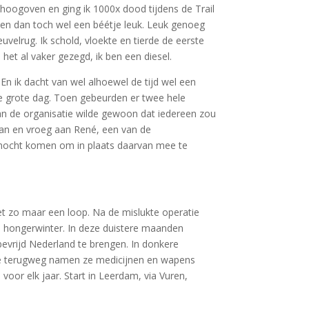
e hoogoven en ging ik 1000x dood tijdens de Trail
en dan toch wel een béétje leuk. Leuk genoeg
elrug. Ik schold, vloekte en tierde de eerste
het al vaker gezegd, ik ben een diesel.
 En ik dacht van wel alhoewel de tijd wel een
 de grote dag. Toen gebeurden er twee hele
van de organisatie wilde gewoon dat iedereen zou
 aan en vroeg aan René, een van de
g mocht komen om in plaats daarvan mee te
iet zo maar een loop. Na de mislukte operatie
e hongerwinter. In deze duistere maanden
evrijd Nederland te brengen. In donkere
 de terugweg namen ze medicijnen en wapens
oor elk jaar. Start in Leerdam, via Vuren,