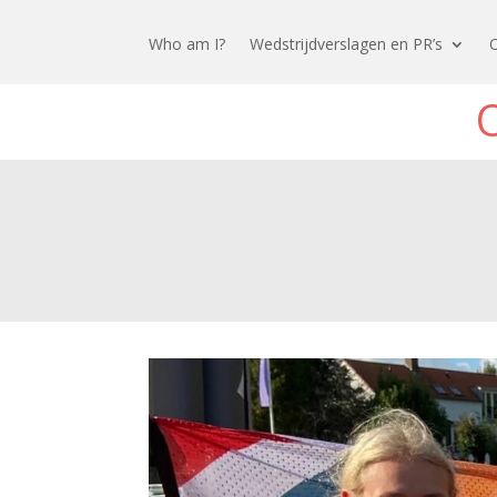
Who am I?
Wedstrijdverslagen en PR’s