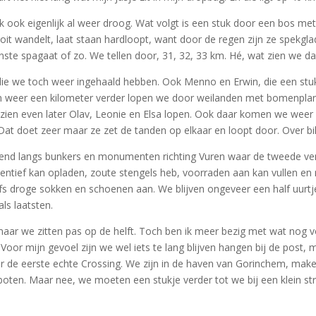
ik ook eigenlijk al weer droog. Wat volgt is een stuk door een bos me
oit wandelt, laat staan hardloopt, want door de regen zijn ze spekglad
wenste spagaat of zo. We tellen door, 31, 32, 33 km. Hé, wat zien we d
ie we toch weer ingehaald hebben. Ook Menno en Erwin, die een stukj
n weer een kilometer verder lopen we door weilanden met bomenplanta
 zien even later Olav, Leonie en Elsa lopen. Ook daar komen we weer 
 Dat doet zeer maar ze zet de tanden op elkaar en loopt door. Over b
elend langs bunkers en monumenten richting Vuren waar de tweede ver
eventief kan opladen, zoute stengels heb, voorraden aan kan vullen 
lfs droge sokken en schoenen aan. We blijven ongeveer een half uur
ls laatsten.
aar we zitten pas op de helft. Toch ben ik meer bezig met wat nog v
Voor mijn gevoel zijn we wel iets te lang blijven hangen bij de post,
naar de eerste echte Crossing. We zijn in de haven van Gorinchem, ma
boten. Maar nee, we moeten een stukje verder tot we bij een klein st