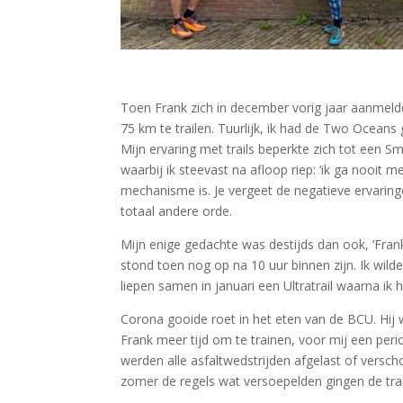
Toen Frank zich in december vorig jaar aanmeld
75 km te trailen. Tuurlijk, ik had de Two Oceans
Mijn ervaring met trails beperkte zich tot een S
waarbij ik steevast na afloop riep: ‘ik ga nooit
mechanisme is. Je vergeet de negatieve ervarin
totaal andere orde.
Mijn enige gedachte was destijds dan ook, ‘Frank d
stond toen nog op na 10 uur binnen zijn. Ik wilde
liepen samen in januari een Ultratrail waarna ik h
Corona gooide roet in het eten van de BCU. Hij
Frank meer tijd om te trainen, voor mij een pe
werden alle asfaltwedstrijden afgelast of versch
zomer de regels wat versoepelden gingen de tra