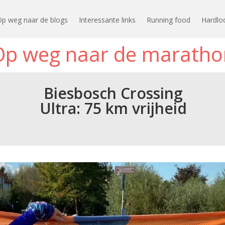
Op weg naar de blogs
Interessante links
Running food
Hardlo
Op weg naar de maratho
Biesbosch Crossing
Ultra: 75 km vrijheid