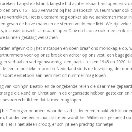
erbreken. Langste afstand, langste tijd achter elkaar hardlopen en v
den om 6:15 – 6:30 verwacht bij het Biesbosch Museum waar ook de fi
m te vertrekken. Het is uiteraard nog donker als we aankomen maar in
 en geven de halve maan en de sterren voldoende licht. We zijn zeker 
s, inclusief onszelf. Uiteraard lopen Olav en Leonie ook mee en ik z
r we kunnen gelukkig wel lachen.
orden afgevinkt bij het instappen en doen braaf ons mondkapje op, 
startnummers voor op onze broek en achter op ons vest, een bagagela
igen verhaal en vertegenwoordigt een jaartal tussen 1945 en 2020. Ik
an de eerste politieke moord in Nederland sinds de bevrijding, de mo
 een soort eerbetoon aan hem met dit nummer mag lopen.
ng van koningin Beatrix en de ongekende rellen die daar mee gepaar
n energie die René en Christiaan in de organisatie hebben gestoken en 
 bevoorrecht ik ben dat ik mee mag lopen.
j het Oorlogsmonument waar de start is. Iedereen maakt zich klaar e
m, houden we een minuut stilte en wordt het Wilhelmus gespeeld op d
. Het is niet alleen droog, er schijnt een prachtig zonnetje!