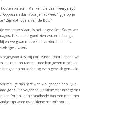
t houten planken. Planken die daar neergelegd
. Oppassen dus, voor je het weet ‘lig je op je
aar? Zijn dat lopers van de BCU?
e verderop staan, is het opgevallen. Sorry, we
ges. Ik kan niet goed zien wat er in hangt,
bij en we gaan met elkaar verder. Leonie is
ikkels gesproken.
zorgingspost is, bij Fort Vuren. Daar hebben we
en mijn jasje aan Menno mee kan geven mocht ik
tje hangen en na toch nog even gebruik gemaakt
oor me ligt dan met wat ik al gedaan heb. Qua
 maar goed. De volgende vijf kilometer brengt ons
ken een foto bij een standbeeld van een man met
randje zijn waar twee kleine motorbootjes