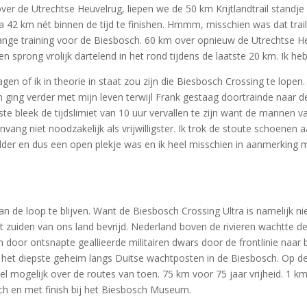
 over de Utrechtse Heuvelrug, liepen we de 50 km Krijtlandtrail standj
2 km nét binnen de tijd te finishen. Hmmm, misschien was dat trail
nge training voor de Biesbosch. 60 km over opnieuw de Utrechtse Heuv
rong vrolijk dartelend in het rond tijdens de laatste 20 km. Ik heb 
en of ik in theorie in staat zou zijn die Biesbosch Crossing te lopen.
en ging verder met mijn leven terwijl Frank gestaag doortrainde naar
ste bleek de tijdslimiet van 10 uur vervallen te zijn want de mannen 
nvang niet noodzakelijk als vrijwilligster. Ik trok de stoute schoenen
melder en dus een open plekje was en ik heel misschien in aanmerkin
n de loop te blijven. Want de Biesbosch Crossing Ultra is namelijk n
 zuiden van ons land bevrijd. Nederland boven de rivieren wachtte d
or ontsnapte geallieerde militairen dwars door de frontlinie naar b
in het diepste geheim langs Duitse wachtposten in de Biesbosch. Op
mogelijk over de routes van toen. 75 km voor 75 jaar vrijheid. 1 km v
 en met finish bij het Biesbosch Museum.