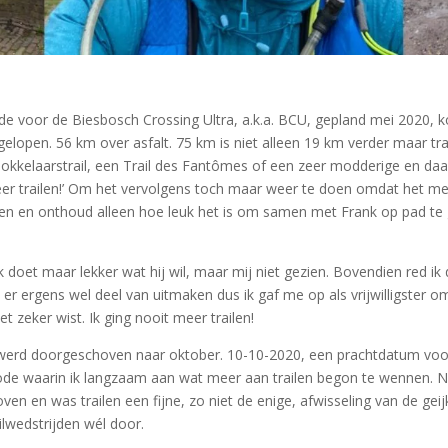
de voor de Biesbosch Crossing Ultra, a.k.a. BCU, gepland mei 2020, 
 gelopen. 56 km over asfalt. 75 km is niet alleen 19 km verder maar tr
mokkelaarstrail, een Trail des Fantômes of een zeer modderige en daard
 meer trailen!’ Om het vervolgens toch maar weer te doen omdat het m
gen en onthoud alleen hoe leuk het is om samen met Frank op pad te
oet maar lekker wat hij wil, maar mij niet gezien. Bovendien red ik dat
 er ergens wel deel van uitmaken dus ik gaf me op als vrijwilligster om
et zeker wist. Ik ging nooit meer trailen!
 werd doorgeschoven naar oktober. 10-10-2020, een prachtdatum voor 
riode waarin ik langzaam aan wat meer aan trailen begon te wennen. 
oven en was trailen een fijne, zo niet de enige, afwisseling van de ge
ilwedstrijden wél door.