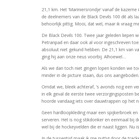
21,1 km. Het ‘Mariniersrondje’ vanaf de kazerne
de deelnemers van de Black Devils 100 dit als la
behoorlijk pittig. Mooi, dat wel, maar ik vraag
De Black Devils 100. Twee jaar geleden liepen w
Petranpad en daar ook al voor ingeschreven toen
absoluut niet gekund hebben. De 21,1 km van va
ging hij aan onze neus voorbij. Alhoewel…
Als we dan toch niet gingen lopen konden we toch
minder in de picture staan, dus ons aangeboden
Omdat we, bleek achteraf, ‘s avonds nog een v
in elk geval de eerste twee verzorgingsposten 
hoorde vandaag iets over dauwtrappen op het ni
Geen hardloopkleding maar een spijkerbroek en 
serveren. Het is nog stikdonker en eenmaal bij 
wel bij de hockeyvelden die er naast liggen. Nu 
In de tussentijd maak ik me nuttig door de track