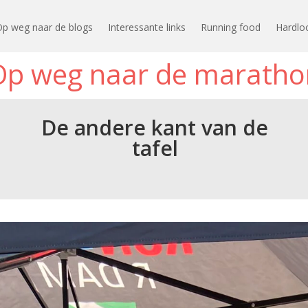
Op weg naar de blogs
Interessante links
Running food
Hardlo
Op weg naar de maratho
De andere kant van de
tafel