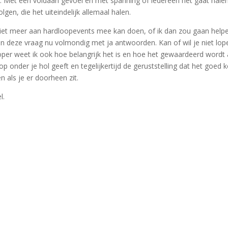
s. Met een voldaan gevoel en met spanning of iedereen het gaat hale
gen, die het uiteindelijk allemaal halen.
 niet meer aan hardloopevents mee kan doen, of ik dan zou gaan helpe
an deze vraag nu volmondig met ja antwoorden. Kan of wil je niet lope
oper weet ik ook hoe belangrijk het is en hoe het gewaardeerd wordt 
op onder je hol geeft en tegelijkertijd de geruststelling dat het goed k
n als je er doorheen zit.
l.