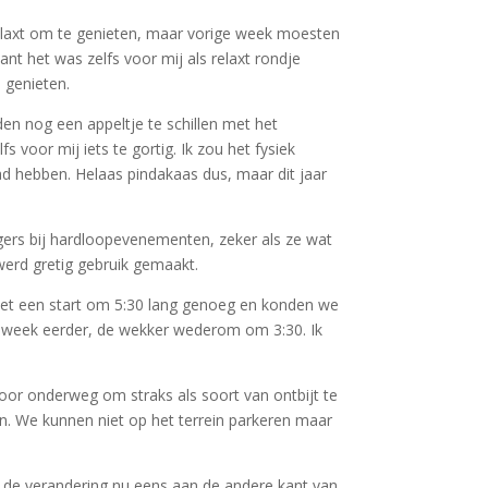
 relaxt om te genieten, maar vorige week moesten
ant het was zelfs voor mij als relaxt rondje
 genieten.
en nog een appeltje te schillen met het
voor mij iets te gortig. Ik zou het fysiek
d hebben. Helaas pindakaas dus, maar dit jaar
ligers bij hardloopevenementen, zeker als ze wat
werd gretig gebruik gemaakt.
et een start om 5:30 lang genoeg en konden we
en week eerder, de wekker wederom om 3:30. Ik
oor onderweg om straks als soort van ontbijt te
en. We kunnen niet op het terrein parkeren maar
oor de verandering nu eens aan de andere kant van