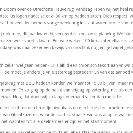
 in Doorn over de Utrechtste Heuvelrug. Vandaag liepen wij het heel
atste lus lopen nadat ze er al 80 km op hadden zitten. Diep respect, w
 me af hoeveel deelnemers vorige week nog in staat waren om er van te
ij ook mee, dit jaar kwam hij verkeerd uit met onze planning. We hadd
 deze weer voorbij kwam. En twee weken 100 km achter elkaar is zelfs 
ndaag was daar zeker een bewijs van mocht ik nog enige twijfel geha
 zeker wel gaan helpen? Er is altijd een chronisch tekort aan vrijwil
. Hoe moet je anders je vrije zaterdag besteden? En van dat aanbod 
erjaardag met BBQ hadden konden we maar tot 15:00 blijven, maar m
bemannen. En zo ging op de nacht van vrijdag op zaterdag, net als e
euws. Nou, dat doen wij zo langzamerhand vaker dan me lief is.
een t-shirt, en een broodje pindakaas en een blikje chocomelk mee v
de Van Ghentkazerne, waar de start is, staat Erwin ons al op te wacht
is het wachten tot alle deelnemers er zijn en het startmoment.
ers en de pakketjes met de shirts en labels klaar te leggen. Ik sta v