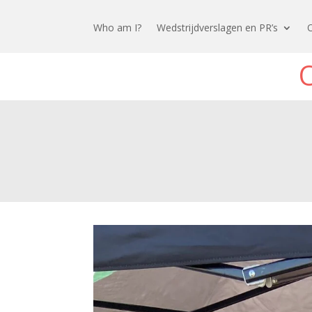
Who am I?
Wedstrijdverslagen en PR’s