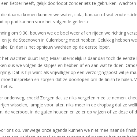
n een fietser heeft, gelijk doorloopt zonder iets te gebruiken. Wacht
rs die daarna komen kunnen we water, cola, banaan of wat zoute stick
aad op pad kunnen voor het volgende gedeelte.
planning om 9:30, bouwen we de boel weer af en rijden we richting verz
 en je de Steenoven in Culemborg moet hebben. Gelukkig hebben we tijd
cake. En dan is het opnieuw wachten op de eerste loper.
 het wachten duurt lang. Maar uiteindelijk is daar dan toch de eerste
okken dus we volgen de stipjes en hebben af en aan wat te doen. Omda
g. Dat is fijn want als vrijwilliger op een verzorgingspost wil je m
s moed inspreken en zorgen dat ze doorlopen om de finish te halen.
het is.
or onderweg, check! Zorgen dat ze niks vergeten mee te nemen, chec
rijen wisselen, lampje voor later, niks meer in de dropbag dat ze well
jn, de veerboot in de gaten houden en ze er op wijzen of ze deze of 
 er voor ons op. Vanwege onze agenda kunnen we niet mee naar de fin