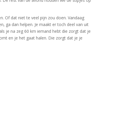
n. De rest van de avond houden we de stipjes op
n. Of dat niet te veel pijn zou doen. Vandaag
n, ga dan helpen. Je maakt er toch deel van uit
als je na zeg 60 km iemand hebt die zorgt dat je
omt en je het gaat halen. Die zorgt dat je je