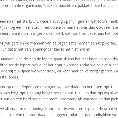
s beter dan de organisatie. Trackers aanzetten, pakketje overhandigen 
en naar het startpunt, waar ik rustig op mijn gemak wat foto’s maak
estijds nog een heel stuk in het donker, maar het was dan ook veel late
beurt, want normaal gesproken zie ik dat nooit omdat ik aan het lop
rijwilligers en de mannen van de organisatie nemen een kop koffie, 
. En dat is het dan, spannender kan ik het niet maken.
Kinderdijk en de zien de lopers gaan. Ik kan het niet laten en roep door 
chten tot de lopers ook over het pontje komen zodat we ze niet al
 voorbij zijn rijden we weer door, dit keer naar de verzorgingspost. 
rste lopers.
mt op ons aflopen om te vragen wat we daar aan het doen zijn. Het 
ats leeg zijn. Gelukkig begint het pas om 10:00 en dan zijn wij al we
liger zijn op een hardloopevenement. Voornamelijk wachten en dan piek
 we allemaal in de houding. Koortsachtig wordt er chips op de schale
die je niet van tevoren klaar kan leggen omdat het dan oudbakken wor