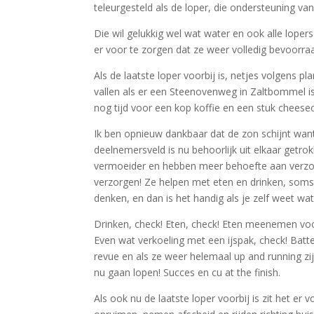
teleurgesteld als de loper, die ondersteuning va
Die wil gelukkig wel wat water en ook alle lope
er voor te zorgen dat ze weer volledig bevoorr
Als de laatste loper voorbij is, netjes volgens 
vallen als er een Steenovenweg in Zaltbommel is
nog tijd voor een kop koffie en een stuk cheese
Ik ben opnieuw dankbaar dat de zon schijnt want
deelnemersveld is nu behoorlijk uit elkaar getr
vermoeider en hebben meer behoefte aan verzorgin
verzorgen! Ze helpen met eten en drinken, som
denken, en dan is het handig als je zelf weet wat 
Drinken, check! Eten, check! Eten meenemen vo
Even wat verkoeling met een ijspak, check! Batte
revue en als ze weer helemaal up and running zi
nu gaan lopen! Succes en cu at the finish.
Als ook nu de laatste loper voorbij is zit het