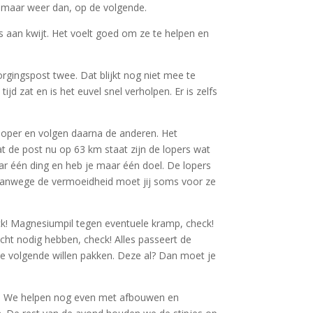
en maar weer dan, op de volgende.
s aan kwijt. Het voelt goed om ze te helpen en
orgingspost twee. Dat blijkt nog niet mee te
 zat en is het euvel snel verholpen. Er is zelfs
 loper en volgen daarna de anderen. Het
t de post nu op 63 km staat zijn de lopers wat
aar één ding en heb je maar één doel. De lopers
 Vanwege de vermoeidheid moet jij soms voor ze
k! Magnesiumpil tegen eventuele kramp, check!
icht nodig hebben, check! Alles passeert de
de volgende willen pakken. Deze al? Dan moet je
ish. We helpen nog even met afbouwen en