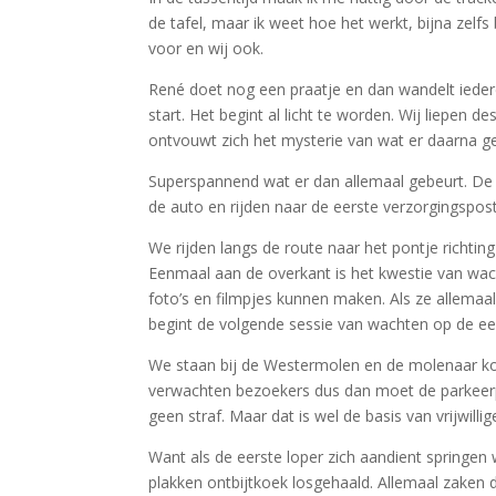
de tafel, maar ik weet hoe het werkt, bijna zelf
voor en wij ook.
René doet nog een praatje en dan wandelt iedere
start. Het begint al licht te worden. Wij liepen d
ontvouwt zich het mysterie van wat er daarna ge
Superspannend wat er dan allemaal gebeurt. De v
de auto en rijden naar de eerste verzorgingspost
We rijden langs de route naar het pontje richting 
Eenmaal aan de overkant is het kwestie van wa
foto’s en filmpjes kunnen maken. Als ze allemaal
begint de volgende sessie van wachten op de ee
We staan bij de Westermolen en de molenaar ko
verwachten bezoekers dus dan moet de parkeerpla
geen straf. Maar dat is wel de basis van vrijwil
Want als de eerste loper zich aandient springen
plakken ontbijtkoek losgehaald. Allemaal zaken 