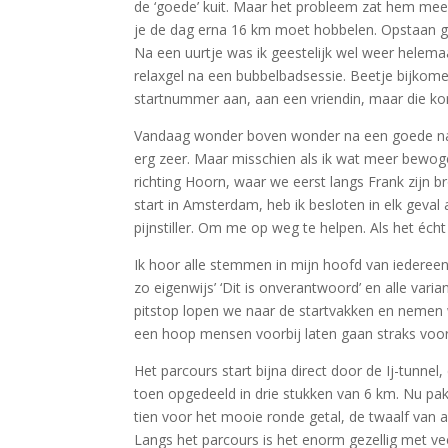
de ‘goede’ kuit. Maar het probleem zat hem meer in
je de dag erna 16 km moet hobbelen. Opstaan gin
Na een uurtje was ik geestelijk wel weer helem
relaxgel na een bubbelbadsessie. Beetje bijkome
startnummer aan, aan een vriendin, maar die kon 
Vandaag wonder boven wonder na een goede nach
erg zeer. Maar misschien als ik wat meer bewogen
richting Hoorn, waar we eerst langs Frank zijn 
start in Amsterdam, heb ik besloten in elk geval 
pijnstiller. Om me op weg te helpen. Als het écht n
Ik hoor alle stemmen in mijn hoofd van iedereen d
zo eigenwijs’ ‘Dit is onverantwoord’ en alle var
pitstop lopen we naar de startvakken en nemen we
een hoop mensen voorbij laten gaan straks voorda
Het parcours start bijna direct door de Ij-tunnel
toen opgedeeld in drie stukken van 6 km. Nu pak i
tien voor het mooie ronde getal, de twaalf van 
Langs het parcours is het enorm gezellig met vee