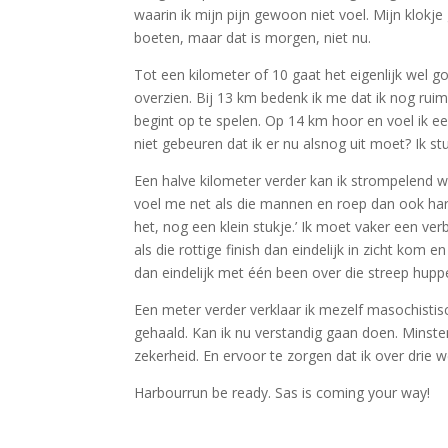
waarin ik mijn pijn gewoon niet voel. Mijn klok
boeten, maar dat is morgen, niet nu.
Tot een kilometer of 10 gaat het eigenlijk wel 
overzien. Bij 13 km bedenk ik me dat ik nog rui
begint op te spelen. Op 14 km hoor en voel ik ee
niet gebeuren dat ik er nu alsnog uit moet? Ik st
Een halve kilometer verder kan ik strompelend wee
voel me net als die mannen en roep dan ook hard
het, nog een klein stukje.’ Ik moet vaker een ve
als die rottige finish dan eindelijk in zicht kom 
dan eindelijk met één been over die streep hupp
Een meter verder verklaar ik mezelf masochistis
gehaald. Kan ik nu verstandig gaan doen. Minst
zekerheid. En ervoor te zorgen dat ik over drie w
Harbourrun be ready. Sas is coming your way!