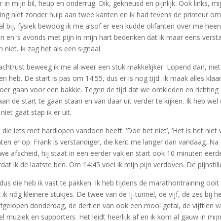
 mijn bil, heup en onderrug. Dik, gekneusd en pijnlijk. Ook links, mijn 
g niet zonder hulp aan twee kanten en ik had tevens de primeur om v
aal bij, fysiek bewoog ik me alsof er een kudde olifanten over me he
n en ‘s avonds met pijn in mijn hart bedenken dat ik maar eens versta
niet. Ik zag het als een signaal.
trust beweeg ik me al weer een stuk makkelijker. Lopend dan, niet 
 heb. De start is pas om 14:55, dus er is nog tijd. Ik maak alles kla
broer gaan voor een bakkie. Tegen de tijd dat we omkleden en richtin
aan de start te gaan staan en van daar uit verder te kijken. Ik heb we
iet gaat stap ik er uit.
ie iets met hardlopen vandoen heeft. ‘Doe het niet’, ‘Het is het niet 
ianten er op. Frank is verstandiger, die kent me langer dan vandaag. 
 afscheid, hij staat in een eerder vak en start ook 10 minuten eerder
t ik de laatste ben. Om 14:45 voel ik mijn pijn verdoven. De pijnstill
, dus die heb ik vast te pakken. Ik heb tijdens de marathontraining ooi
k nóg kleinere stukjes. De twee van de Ij-tunnel, de vijf, de zes bij h
afgelopen donderdag, de dertien van ook een mooi getal, de vijftien v
l muziek en supporters. Het leidt heerlijk af en ik kom al gauw in mij