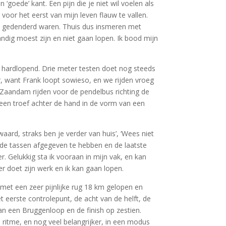
‘goede’ kant. Een pijn die je niet wil voelen als
oor het eerst van mijn leven flauw te vallen.
en gedenderd waren. Thuis dus insmeren met
ndig moest zijn en niet gaan lopen. Ik bood mijn
hardlopend. Drie meter testen doet nog steeds
ar, want Frank loopt sowieso, en we rijden vroeg
g Zaandam rijden voor de pendelbus richting de
l een troef achter de hand in de vorm van een
waard, straks ben je verder van huis’, ‘Wees niet
Na de tassen afgegeven te hebben en de laatste
. Gelukkig sta ik vooraan in mijn vak, en kan
er doet zijn werk en ik kan gaan lopen.
t met een zeer pijnlijke rug 18 km gelopen en
et eerste controlepunt, de acht van de helft, de
an een Bruggenloop en de finish op zestien.
n ritme, en nog veel belangrijker, in een modus