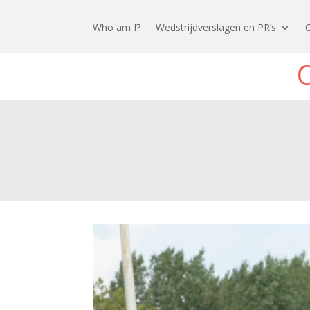
Who am I?
Wedstrijdverslagen en PR’s