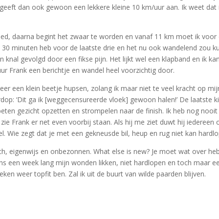
je geeft dan ook gewoon een lekkere kleine 10 km/uur aan. Ik weet d
goed, daarna begint het zwaar te worden en vanaf 11 km moet ik voor 
m 30 minuten heb voor de laatste drie en het nu ook wandelend zou ku
n knal gevolgd door een fikse pijn. Het lijkt wel een klapband en ik k
uur Frank een berichtje en wandel heel voorzichtig door.
r een klein beetje hupsen, zolang ik maar niet te veel kracht op mijn 
op: ‘Dit ga ik [weggecensureerde vloek] gewoon halen!’ De laatste ki
rbeten gezicht opzetten en strompelen naar de finish. Ik heb nog nooi
en zie Frank er net even voorbij staan. Als hij me ziet duwt hij iederee
el. Wie zegt dat je met een gekneusde bil, heup en rug niet kan hardl
ch, eigenwijs en onbezonnen. What else is new? Je moet wat over hebb
ens een week lang mijn wonden likken, niet hardlopen en toch maar e
eken weer topfit ben. Zal ik uit de buurt van wilde paarden blijven.