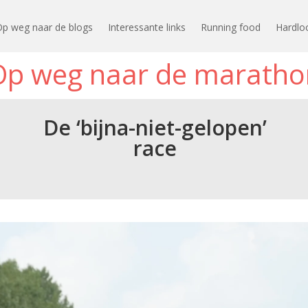
Op weg naar de blogs
Interessante links
Running food
Hardlo
Op weg naar de maratho
De ‘bijna-niet-gelopen’
race