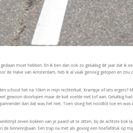
edaan moet hebben. En ik ben dan ook zo gelukkig dit jaar dat ik ee
oor de Halve van Amsterdam, heb ik al vaak genoeg gelopen en zou d
eden schoot het na 10km in mijn rechterkuit. Krampje of iets ergers
g wel gewoon doorlopen maar de kuit voelde niet tof aan. Gelukkig had
l spannender dan dat was het niet. Toen sloeg het noodlot toe en was 
strijd zeven bokken van je paard uit te zitten, bij de achtste bok la
 binnenrijbaan. Een trap na met als gevolg een hoefafdruk op mijn l