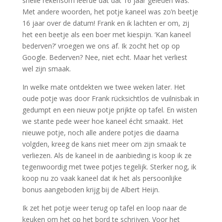
snelle rekensom leerde dat dat 16 jaar geleden was.
Met andere woorden, het potje kaneel was zo’n beetje
16 jaar over de datum! Frank en ik lachten er om, zij
het een beetje als een boer met kiespijn. ‘Kan kaneel
bederven?’ vroegen we ons af. Ik zocht het op op
Google. Bederven? Nee, niet echt. Maar het verliest
wel zijn smaak.
In welke mate ontdekten we twee weken later. Het
oude potje was door Frank rücksichtlos de vuilnisbak in
gedumpt en een nieuw potje prijkte op tafel. En wisten
we stante pede weer hoe kaneel écht smaakt. Het
nieuwe potje, noch alle andere potjes die daarna
volgden, kreeg de kans niet meer om zijn smaak te
verliezen. Als de kaneel in de aanbieding is koop ik ze
tegenwoordig met twee potjes tegelijk. Sterker nog, ik
koop nu zo vaak kaneel dat ik het als persoonlijke
bonus aangeboden krijg bij de Albert Heijn.
Ik zet het potje weer terug op tafel en loop naar de
keuken om het op het bord te schrijven. Voor het