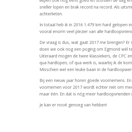
liepen ook nog eens goed en stonden de dag erna 
sneller lopen en brak record na record. Als uits
achterlieten.
In totaal heb ik in 2016 1.479 km hard gelopen i
vooral enorm veel plezier van alle hardloopvrien
De vraag is dus, wat gaat 2017 me brengen? Er s
doen we ook nog een poging om Egmond wél te l
Uiteraard mogen de twee klassiekers, de CPC en 
qua hardlopen, of qua werk is, waarbij ik de k
Misschien wel een leuke baan in de hardloopwer
Bij een nieuw jaar horen goede voornemens. En n
voornemen voor 2017 wordt echter niet om meer 
maar één. En dat is nóg meer hardloopvrienden m
Je kan er nooit genoeg van hebben!