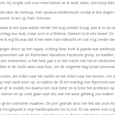
en, hij zorgde ook voor meer kennis en ik weet zeker, een hoop bles
weken later de Venloop, met opnieuw hindernissen omdat ik drie dagen 
 warme 10 km op Park 16Hoven.
waar ik een paar weken eerder het nog somber inzag, was ik er nu v
dag was leuk, maar once in a lifetime. Stiekem toch iets teveel. De 
l ik erg blij was dat ik het weer had volbracht en ook nog zonder kle
n gingen direct op het najaar, richting New York! Ik plande wat wedstrij
pvrienden van de Rotterdam Marathon Facebook groep, en hadden we
 een evenement, in het hele jaar is er één nacht met hel en verdoe
idden in de nacht weer naar huis, om de volgende dag totaal onverwa
sten, we reden naar het zuiden en we reden naar het westen, om alle
 op mijn werk weer op, en tijdens de 30 km training met Rijnmond ov
el af. Ik voelde me daarna een stuk beter en ik loste het probleem op 
id nemen en op zoek gaan naar iets wat me weer gelukkig zou maken. E
e grote oversteek maakten. De pret gedrukt door het feit dat onze m
e hoogtepunt in mijn hardloopleven tot nu toe. En we waren ook nog s