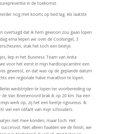
surepreventie in de toekomst.
eerder nog met koorts op bed lag. Als laatste
an overtuigd dat ik hem gewoon zou gaan lopen.
dag erna liepen we over de Coolsingel, 3
erscheuren, stak het toch een beetje.
djes, liep in het Business Team van Anita
 voor het eerst in mijn hardloopcarrière een
menis geweest, en dat was op de geplande datum
chts een regionale halve marathon te lopen.
rlei wedstrijden te lopen ter voorbereiding op
er de Van Brienenoord brak ik op 20 km. Na een
mijn werk op, zij het een beetje rigoureus. Ik
r viel een olifant van mijn schouders.
aatjes niet mee konden, maar toch. Het
uccesvol. Niet alleen haalden we de finish, we