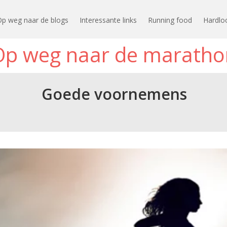
Op weg naar de blogs
Interessante links
Running food
Hardlo
Op weg naar de maratho
Goede voornemens