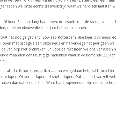
in de New York Times. Vanaf nu kon ik alles! En dat bleek eenmaal ter
mijter liepen we onze eerste trailwedstrijd waar we heroïsch laatsten
n 146 keer. Een jaar lang hardlopen, doorspekt met de steun, vriendsc
den, oude en nieuwe die ik dit jaar heb leren kennen.
taat het nodige gepland. Sowieso Rotterdam, drie keer is scheepsrech
open met ijspegels aan onze neus en halverwege het jaar gaan we 
de Venloop niet ontbreken. En voor de rest laten we ons verrassen me
omende maanden eens rustig ga nadenken waar ik de komende 22 jaar 
eld?
et als dat ik nooit terugblik maar nu wel gedaan heb, zal ik ook hie
te lopen. Of verder lopen, of sneller lopen. Dat gebeurt vanzelf we
aken dan dat ik nu al heb. Want hardloopvrienden zijn net als schoe