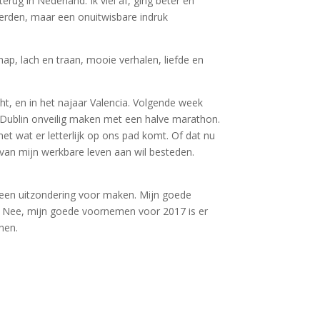
ug in Nederland. Ik viel af, ging beter en
 werden, maar een onuitwisbare indruk
hap, lach en traan, mooie verhalen, liefde en
t, en in het najaar Valencia. Volgende week
Dublin onveilig maken met een halve marathon.
t wat er letterlijk op ons pad komt. Of dat nu
van mijn werkbare leven aan wil besteden.
r een uitzondering voor maken. Mijn goede
l. Nee, mijn goede voornemen voor 2017 is er
nen.