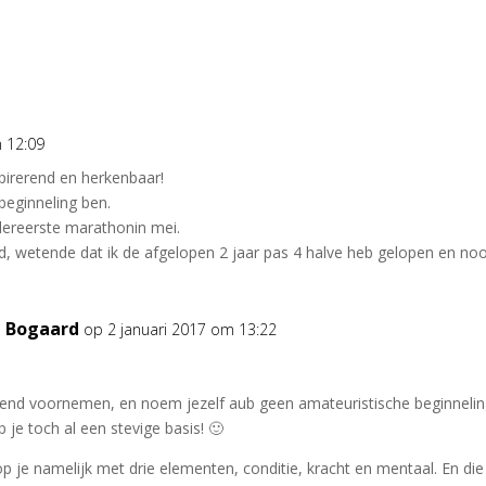
m 12:09
spirerend en herkenbaar!
beginneling ben.
lereerste marathonin mei.
nd, wetende dat ik de afgelopen 2 jaar pas 4 halve heb gelopen en no
n Bogaard
op 2 januari 2017 om 13:22
kend voornemen, en noem jezelf aub geen amateuristische beginneling
je toch al een stevige basis! 🙂
 je namelijk met drie elementen, conditie, kracht en mentaal. En die l