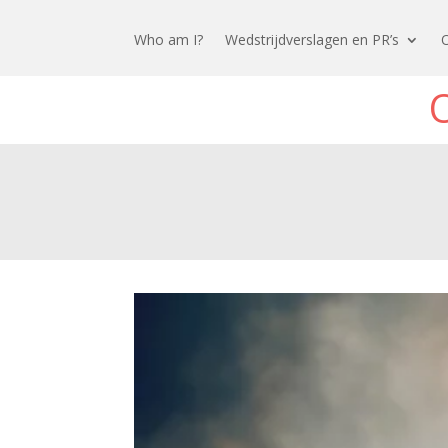
Who am I?
Wedstrijdverslagen en PR’s