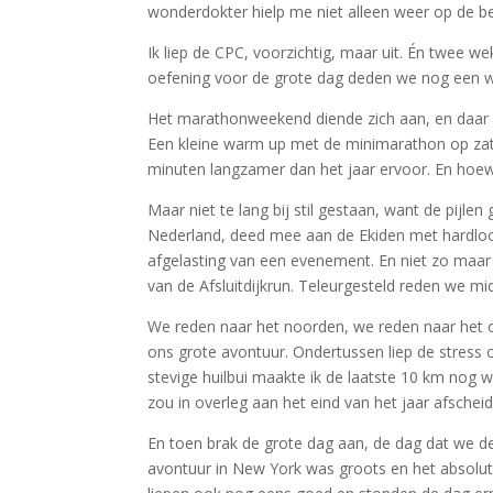
wonderdokter hielp me niet alleen weer op de be
Ik liep de CPC, voorzichtig, maar uit. Én twee 
oefening voor de grote dag deden we nog een
Het marathonweekend diende zich aan, en daar 
Een kleine warm up met de minimarathon op zater
minuten langzamer dan het jaar ervoor. En hoewe
Maar niet te lang bij stil gestaan, want de pijle
Nederland, deed mee aan de Ekiden met hardloo
afgelasting van een evenement. En niet zo maar
van de Afsluitdijkrun. Teleurgesteld reden we m
We reden naar het noorden, we reden naar het oo
ons grote avontuur. Ondertussen liep de stress
stevige huilbui maakte ik de laatste 10 km nog w
zou in overleg aan het eind van het jaar afsche
En toen brak de grote dag aan, de dag dat we d
avontuur in New York was groots en het absolut