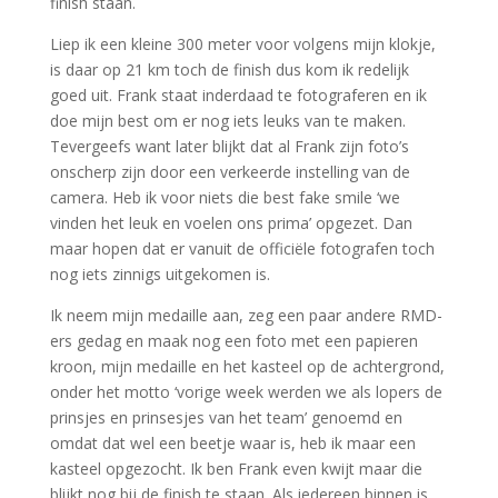
finish staan.
Liep ik een kleine 300 meter voor volgens mijn klokje,
is daar op 21 km toch de finish dus kom ik redelijk
goed uit. Frank staat inderdaad te fotograferen en ik
doe mijn best om er nog iets leuks van te maken.
Tevergeefs want later blijkt dat al Frank zijn foto’s
onscherp zijn door een verkeerde instelling van de
camera. Heb ik voor niets die best fake smile ‘we
vinden het leuk en voelen ons prima’ opgezet. Dan
maar hopen dat er vanuit de officiële fotografen toch
nog iets zinnigs uitgekomen is.
Ik neem mijn medaille aan, zeg een paar andere RMD-
ers gedag en maak nog een foto met een papieren
kroon, mijn medaille en het kasteel op de achtergrond,
onder het motto ‘vorige week werden we als lopers de
prinsjes en prinsesjes van het team’ genoemd en
omdat dat wel een beetje waar is, heb ik maar een
kasteel opgezocht. Ik ben Frank even kwijt maar die
blijkt nog bij de finish te staan. Als iedereen binnen is