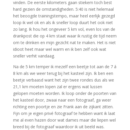
vinden. De eerste kilometers gaan stiekem toch best
hard gezien de omstandigheden. 5:40 is niet helemaal
het beoogde trainingstempo, maar heel eerlijk gezegd
loop ik wel ok en als ik sneller loop duurt het ook niet
zo lang. Ik hou het ongeveer 5 km vol, even los van de
drankpost die op 4 km staat waar ik rustig de tijd neem
om te drinken en mijn gezicht nat te maken. Het is niet
idioot heet maar wel warm en ik ben zelf ook wat
sneller verhit vandaag.
Na de 5 km temper ik mezelf een beetje tot aan de 7 á
8 km als we weer terug bij het kasteel zijn. Ik ben een
beetje verbaasd want het zijn twee rondes dus als we
21,1 km moeten lopen zal er ergens wat lussen
gelopen moeten worden. Ik loop onder de poorten van
het kasteel door, zwaai naar een fotograaf, ga weer
richting een poortje en zie Frank aan de zijkant zitten.
Fijn om je eigen privé fotograaf te hebben want ik laat
me al even hazen door wat dames maar die liepen wel
breed bij de fotograaf waardoor ik uit beeld was.