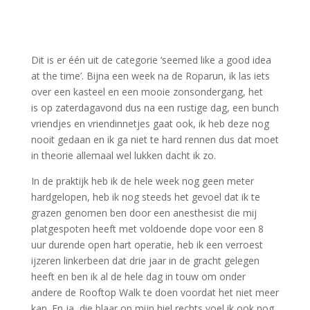
Dit is er één uit de categorie ‘seemed like a good idea
at the time’. Bijna een week na de Roparun, ik las iets
over een kasteel en een mooie zonsondergang, het
is op zaterdagavond dus na een rustige dag, een bunch
vriendjes en vriendinnetjes gaat ook, ik heb deze nog
nooit gedaan en ik ga niet te hard rennen dus dat moet
in theorie allemaal wel lukken dacht ik zo.
In de praktijk heb ik de hele week nog geen meter
hardgelopen, heb ik nog steeds het gevoel dat ik te
grazen genomen ben door een anesthesist die mij
platgespoten heeft met voldoende dope voor een 8
uur durende open hart operatie, heb ik een verroest
ijzeren linkerbeen dat drie jaar in de gracht gelegen
heeft en ben ik al de hele dag in touw om onder
andere de Rooftop Walk te doen voordat het niet meer
kan. En ja, die blaar op mijn hiel rechts voel ik ook nog