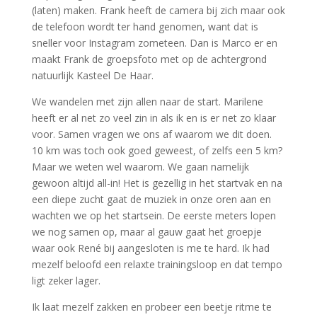
(laten) maken. Frank heeft de camera bij zich maar ook
de telefoon wordt ter hand genomen, want dat is
sneller voor Instagram zometeen. Dan is Marco er en
maakt Frank de groepsfoto met op de achtergrond
natuurlijk Kasteel De Haar.
We wandelen met zijn allen naar de start. Marilene
heeft er al net zo veel zin in als ik en is er net zo klaar
voor. Samen vragen we ons af waarom we dit doen.
10 km was toch ook goed geweest, of zelfs een 5 km?
Maar we weten wel waarom. We gaan namelijk
gewoon altijd all-in! Het is gezellig in het startvak en na
een diepe zucht gaat de muziek in onze oren aan en
wachten we op het startsein. De eerste meters lopen
we nog samen op, maar al gauw gaat het groepje
waar ook René bij aangesloten is me te hard. Ik had
mezelf beloofd een relaxte trainingsloop en dat tempo
ligt zeker lager.
Ik laat mezelf zakken en probeer een beetje ritme te