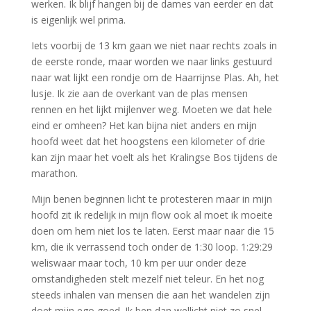
werken. Ik blijf hangen bij de dames van eerder en dat
is eigenlijk wel prima.
Iets voorbij de 13 km gaan we niet naar rechts zoals in
de eerste ronde, maar worden we naar links gestuurd
naar wat lijkt een rondje om de Haarrijnse Plas. Ah, het
lusje. Ik zie aan de overkant van de plas mensen
rennen en het lijkt mijlenver weg. Moeten we dat hele
eind er omheen? Het kan bijna niet anders en mijn
hoofd weet dat het hoogstens een kilometer of drie
kan zijn maar het voelt als het Kralingse Bos tijdens de
marathon.
Mijn benen beginnen licht te protesteren maar in mijn
hoofd zit ik redelijk in mijn flow ook al moet ik moeite
doen om hem niet los te laten. Eerst maar naar die 15
km, die ik verrassend toch onder de 1:30 loop. 1:29:29
weliswaar maar toch, 10 km per uur onder deze
omstandigheden stelt mezelf niet teleur. En het nog
steeds inhalen van mensen die aan het wandelen zijn
doet mijn ego goed. Ik ben dan wellicht niet zo snel