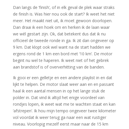
Dan langs de ‘finish’, of in elk geval de plek waar straks
de finish is. Was hier nou ook de start? Ik weet het niet
meer. Het maakt niet uit, ik moet gewoon doorlopen.
Dan draai ik een hoek om en herken ik de laan waar
we wél gestart zijn. Ok, dat betekent dus dat ik nu
officieel de tweede ronde in ga. Ik zit dan ongeveer op
9 km. Dat klopt ook wel want na de start hadden we
ergens rond de 1 km een bord met ‘10 km’. De motor
begint nu wel te haperen. Ik weet niet of het gebrek
aan brandstof is of oververhitting van de banden.
Ik gooi er een gelletje en een andere playlist in en dat
lijkt te helpen. De motor slaat weer aan en en passant
haal ik een aantal mensen in op het lange stuk de
polder in. Dat vind ik altijd het enige voordeel van
rondjes lopen, ik weet wat me te wachten staat en kan
‘afstrepen’. Ik hou mijn tempo ongeveer twee kilometer
vol voordat ik weer terug ga naar een wat rustiger
niveau. Voorlopig mezelf eerst maar naar de 15 km