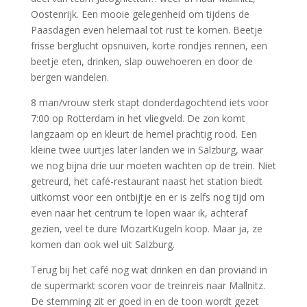
Oostenrijk. Een mooie gelegenheid om tijdens de
Paasdagen even helemaal tot rust te komen. Beetje
frisse berglucht opsnuiven, korte rondjes rennen, een
beetje eten, drinken, slap ouwehoeren en door de
bergen wandelen.
8 man/vrouw sterk stapt donderdagochtend iets voor
7:00 op Rotterdam in het vliegveld. De zon komt
langzaam op en kleurt de hemel prachtig rood. Een
kleine twee uurtjes later landen we in Salzburg, waar
we nog bijna drie uur moeten wachten op de trein. Niet
getreurd, het café-restaurant naast het station biedt
uitkomst voor een ontbijtje en er is zelfs nog tijd om
even naar het centrum te lopen waar ik, achteraf
gezien, veel te dure MozartKugeln koop. Maar ja, ze
komen dan ook wel uit Salzburg.
Terug bij het café nog wat drinken en dan proviand in
de supermarkt scoren voor de treinreis naar Mallnitz.
De stemming zit er goed in en de toon wordt gezet