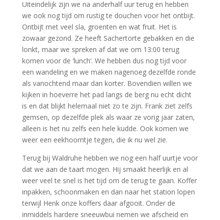
Uiteindelijk zijn we na anderhalf uur terug en hebben
we ook nog tijd om rustig te douchen voor het ontbijt.
Ontbijt met veel sla, groenten en wat fruit. Het is
zowaar gezond. Ze heeft Sachertorte gebakken en die
lonkt, maar we spreken af dat we om 13:00 terug
komen voor de ‘lunch’. We hebben dus nog tijd voor
een wandeling en we maken nagenoeg dezelfde ronde
als vanochtend maar dan korter. Bovendien willen we
kijken in hoeverre het pad langs de berg nu echt dicht
is en dat blijkt helemaal niet zo te zijn. Frank ziet zelfs
gemsen, op dezelfde plek als waar ze vorig jaar zaten,
alleen is het nu zelfs een hele kudde. Ook komen we
weer een eekhoorntje tegen, die ik nu wel zie.
Terug bij Waldruhe hebben we nog een half uurtje voor
dat we aan de taart mogen. Hij smaakt heerlijk en al
weer veel te snel is het tijd om de terug te gaan. Koffer
inpakken, schoonmaken en dan naar het station lopen
terwijl Henk onze koffers daar afgooit. Onder de
inmiddels hardere sneeuwbui nemen we afscheid en