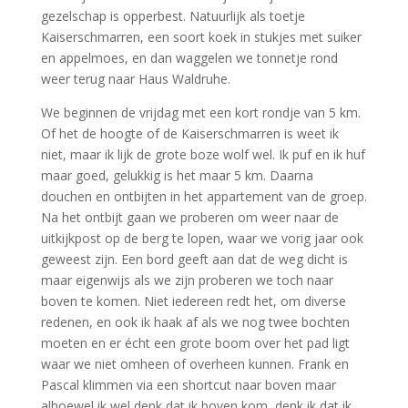
gezelschap is opperbest. Natuurlijk als toetje
Kaiserschmarren, een soort koek in stukjes met suiker
en appelmoes, en dan waggelen we tonnetje rond
weer terug naar Haus Waldruhe.
We beginnen de vrijdag met een kort rondje van 5 km.
Of het de hoogte of de Kaiserschmarren is weet ik
niet, maar ik lijk de grote boze wolf wel. Ik puf en ik huf
maar goed, gelukkig is het maar 5 km. Daarna
douchen en ontbijten in het appartement van de groep.
Na het ontbijt gaan we proberen om weer naar de
uitkijkpost op de berg te lopen, waar we vorig jaar ook
geweest zijn. Een bord geeft aan dat de weg dicht is
maar eigenwijs als we zijn proberen we toch naar
boven te komen. Niet iedereen redt het, om diverse
redenen, en ook ik haak af als we nog twee bochten
moeten en er écht een grote boom over het pad ligt
waar we niet omheen of overheen kunnen. Frank en
Pascal klimmen via een shortcut naar boven maar
alhoewel ik wel denk dat ik boven kom, denk ik dat ik