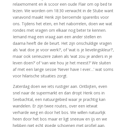
relaxmoment en ik scoor een oude Flair om op bed te
lezen. We worden om 18:30 verwacht in de Stube want
vanavond maakt Henk zijn beroemde spareribs voor
ons. Tijdens het eten, en het naborrelen, doen we wat
rondes met vragen om elkaar nog beter te kennen.
Iemand mag een vraag aan een ander stellen en
daarna heeft die de beurt. Het zijn onschuldige vragen
als ‘wat doe je voor werk?’, of ‘wat is je lievelingskleur?’,
maar ook serieuzere zaken als ‘wat zou je anders in je
leven doen?’ of ‘van wie hou je het meest?’ We sluiten
af met een lange sessie ‘Never have I ever…’ wat soms
voor hilarische situaties zorgt.
Zaterdag doen we iets rustiger aan. Ontbijten, even
snel naar de supermarkt en dan dropt Henk ons in
Seebachtal, een natuurgebied waar je prachtig kan
wandelen. Er zijn twee routes, over een ietwat
verharde weg en door het bos. We willen natuurlijk
heen door het bos maar er ligt sneeuw en ijs en we
hebben niet echt goede schoenen met profiel aan.