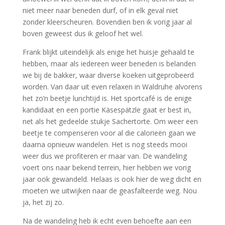
niet meer naar beneden durf, of in elk geval niet
zonder kleerscheuren. Bovendien ben ik vorig jaar al
boven geweest dus ik geloof het wel.
Frank blijkt uiteindelijk als enige het huisje gehaald te
hebben, maar als iedereen weer beneden is belanden
we bij de bakker, waar diverse koeken uitgeprobeerd
worden. Van daar uit even relaxen in Waldruhe alvorens
het zo’n beetje lunchtijd is. Het sportcafé is de enige
kandidaat en een portie Käsespätzle gaat er best in,
net als het gedeelde stukje Sachertorte. Om weer een
beetje te compenseren voor al die calorieën gaan we
daarna opnieuw wandelen. Het is nog steeds mooi
weer dus we profiteren er maar van. De wandeling
voert ons naar bekend terrein, hier hebben we vorig
jaar ook gewandeld. Helaas is ook hier de weg dicht en
moeten we uitwijken naar de geasfalteerde weg. Nou
ja, het zij zo.
Na de wandeling heb ik echt even behoefte aan een