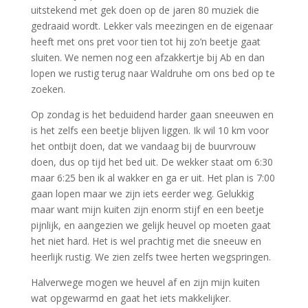
uitstekend met gek doen op de jaren 80 muziek die
gedraaid wordt. Lekker vals meezingen en de eigenaar
heeft met ons pret voor tien tot hij zo’n beetje gaat
sluiten. We nemen nog een afzakkertje bij Ab en dan
lopen we rustig terug naar Waldruhe om ons bed op te
zoeken.
Op zondag is het beduidend harder gaan sneeuwen en
is het zelfs een beetje blijven liggen. Ik wil 10 km voor
het ontbijt doen, dat we vandaag bij de buurvrouw
doen, dus op tijd het bed uit. De wekker staat om 6:30
maar 6:25 ben ik al wakker en ga er uit. Het plan is 7:00
gaan lopen maar we zijn iets eerder weg. Gelukkig
maar want mijn kuiten zijn enorm stijf en een beetje
pijnlijk, en aangezien we gelijk heuvel op moeten gaat
het niet hard. Het is wel prachtig met die sneeuw en
heerlijk rustig. We zien zelfs twee herten wegspringen.
Halverwege mogen we heuvel af en zijn mijn kuiten
wat opgewarmd en gaat het iets makkelijker.