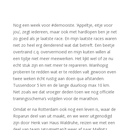
Nog een week voor #demooiste. ‘Appeltje, eitje voor
jou’, zegt iedereen, maar ook met hardlopen ben je net
zo goed als je laatste race. En mijn laatste races waren
niet zo heel erg denderend wat dat betreft. Een beetje
overtraind c.q. oververmoeid en mijn kuiten willen al
een tijdje niet meer meewerken. Het lijkt wel of ze nu
echt stuk zijn en niet meer te repareren. Wanhopig
proberen te redden wat er te redden valt gewoon even
twee weken écht rustig aan doen qua afstanden.
Tussendoor 5 km en de lange duurloop max 10 km.
Net zoals we dat vroeger deden toen we nog officiële
trainingsschema’s volgden voor de marathon.
Omdat er na Rotterdam ook nog een leven is, waar de
Roparun deel van uit maakt, en we weer uitgenodigd
zijn door Henk van Haus Waldruhe, reizen we met een
deel van team Jatogniettan?! weer af naar Mallnitz,