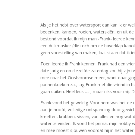
Als je het hebt over watersport dan kan ik er w
bedenken, kanoën, roeien, waterskiën, en uit de 
bestond voordat ik mijn man -Frank- leerde ke
een duikmasker (die toch om de haverklap kapot
geen voorstelling van maken, laat staan dat ik i
Toen leerde ik Frank kennen. Frank had een vrie
date jarig en op diezelfde zaterdag zou hij zijn
mee naar het Oostvoornse meer, want daar ging h
pannenkoeken zat, lag Frank met die vriend in h
gaan duiken. Heel leuk …. , maar niks voor mij. D
Frank vond het geweldig. Voor hem was het de u
aan je hoofd, volledige ontspanning door gewich
kreeften, krabben, vissen, van alles en nog wa
water te vinden. Ik vond het prima, mijn hobby
en mee moest sjouwen voordat hij in het water la