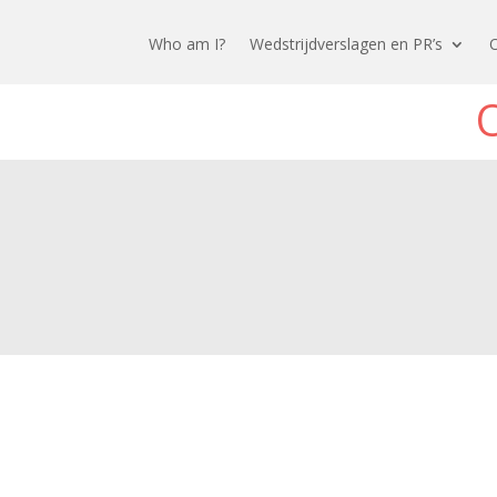
Who am I?
Wedstrijdverslagen en PR’s