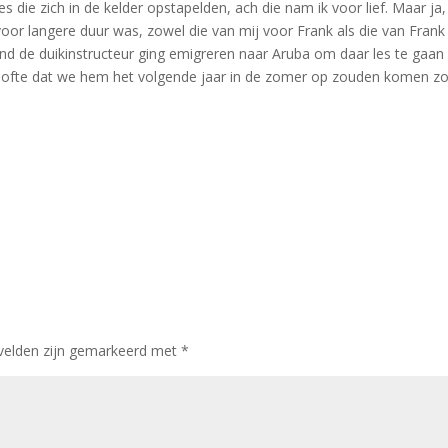
s die zich in de kelder opstapelden, ach die nam ik voor lief. Maar j
or langere duur was, zowel die van mij voor Frank als die van Frank vo
end de duikinstructeur ging emigreren naar Aruba om daar les te gaa
lofte dat we hem het volgende jaar in de zomer op zouden komen z
 velden zijn gemarkeerd met
*