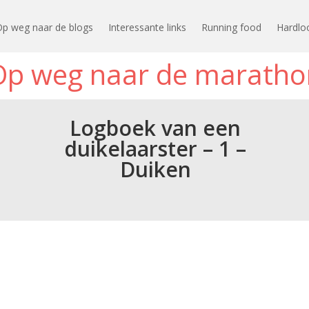
Op weg naar de blogs
Interessante links
Running food
Hardlo
Op weg naar de maratho
Logboek van een
duikelaarster – 1 –
Duiken