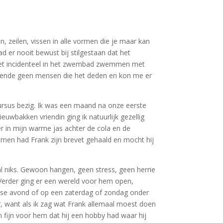
 zeilen, vissen in alle vormen die je maar kan
d er nooit bewust bij stilgestaan dat het
 het incidenteel in het zwembad zwemmen met
 kende geen mensen die het deden en kon me er
cursus bezig. Ik was een maand na onze eerste
euwbakken vriendin ging ik natuurlijk gezellig
r in mijn warme jas achter de cola en de
wamen had Frank zijn brevet gehaald en mocht hij
l niks. Gewoon hangen, geen stress, geen herrie
 Verder ging er een wereld voor hem open,
ekse avond of op een zaterdag of zondag onder
, want als ik zag wat Frank allemaal moest doen
n fijn voor hem dat hij een hobby had waar hij