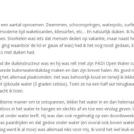
el een aantal opnoemen. Zwemmen, schoonspringen, waterpolo, surfen,
moderne tijd wakeboarden, kitesurfen, etc… En natuurlijk duiken. Ik ha
nnen. Snorkelen was iets dat mensen deden op vakantie, maar naast
 ging waardoor de lol er gauw af was) had ik het nog nooit gedaan,
ets met duiken had.
nd die duikinstructeur was en hij was nét met zijn PADI Open Water 
 tweede buitenwaterduikdag maken en dan zijn brevet halen. Als goed ni
et allemaal plaatsvinden. Het was behoorlijk koud en terwijl ik lekke
et ijskoude water (3 graden celsius). Toen ze na een half uur terugk
acht ik toen.
ltieme manier om te ontspannen, lekker het water in en dan helemaa
tloos in het water te hangen en slechts af en toe een vinslag geven.
t dat onder water leeft. Hij was dan ook regelmatig op een doordewe
 was paardrijden en dat gedoe onder water (en vooral ook boven water
g werd ik al moe) was allemaal niks voor mij. Ik vond het wel leuk e