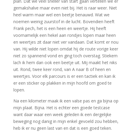
plan. Dat we veel sneller van start gaan vertellen we er
gemakshalve maar even niet bij. Het is raar weer. Niet
heel warm maar wel een beetje benauwd. Wat we
noemen weinig zuurstof in de lucht. Bovendien heeft
Frank pech, het is een heen en weertje. Hij heeft
voornamelijk een hekel aan rondjes lopen maar heen
en weertjes zit daar niet ver vandaan. Dat komt er nou
van. Hij wilde niet lopen omdat hij de route vorige keer
niet zo spannend vond en ging toch overstag. Stiekem
lach ik hem dan ook een beetje uit. Mij maakt het niks
uit. Rond, twee keer rond, van A naar B of heen en
weertjes. Voor elk parcours is er een tactiek en kan ik
er een sticker op plakken in mijn hoofd om goed te
lopen.
Na een kilometer maak ik een valse pas en ga bijna op
mijn plaat. Bijna. Het is echter een goede testcase
want daar waar een week geleden ik een dergelijke
beweging nog danig in mijn enkel gevoeld zou hebben,
heb ik er nu geen last van en dat is een goed teken.