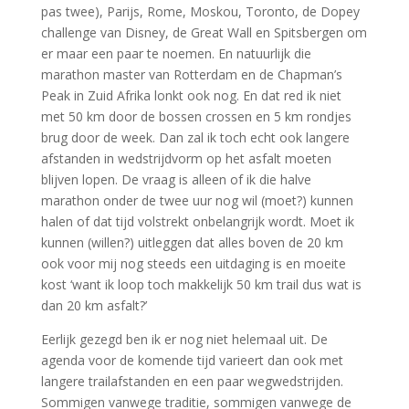
pas twee), Parijs, Rome, Moskou, Toronto, de Dopey
challenge van Disney, de Great Wall en Spitsbergen om
er maar een paar te noemen. En natuurlijk die
marathon master van Rotterdam en de Chapman’s
Peak in Zuid Afrika lonkt ook nog. En dat red ik niet
met 50 km door de bossen crossen en 5 km rondjes
brug door de week. Dan zal ik toch echt ook langere
afstanden in wedstrijdvorm op het asfalt moeten
blijven lopen. De vraag is alleen of ik die halve
marathon onder de twee uur nog wil (moet?) kunnen
halen of dat tijd volstrekt onbelangrijk wordt. Moet ik
kunnen (willen?) uitleggen dat alles boven de 20 km
ook voor mij nog steeds een uitdaging is en moeite
kost ‘want ik loop toch makkelijk 50 km trail dus wat is
dan 20 km asfalt?’
Eerlijk gezegd ben ik er nog niet helemaal uit. De
agenda voor de komende tijd varieert dan ook met
langere trailafstanden en een paar wegwedstrijden.
Sommigen vanwege traditie, sommigen vanwege de