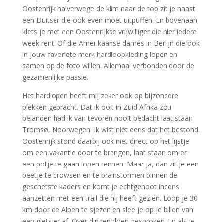
Oostenrijk halverwege de klim naar de top zit je naast
een Duitser die ook even moet uitpuffen. En bovenaan
klets je met een Oostenrijkse vrijwilliger die hier iedere
week rent. Of die Amerikaanse dames in Berlijn die ook
in jouw favoriete merk hardloopkleding lopen en
samen op de foto willen. Allemaal verbonden door de
gezamenlijke passie.
Het hardlopen heeft mij zeker ook op bijzondere
plekken gebracht. Dat ik ooit in Zuid Afrika zou
belanden had ik van tevoren nooit bedacht laat staan
Tromsø, Noorwegen. Ik wist niet eens dat het bestond.
Oostenrijk stond daarbij ook niet direct op het lijstje
om een vakantie door te brengen, laat staan om er
een potje te gaan lopen rennen. Maar ja, dan zit je een
beetje te browsen en te brainstormen binnen de
geschetste kaders en komt je echtgenoot ineens
aanzetten met een trail die hij heeft gezien. Loop je 30
km door de Alpen te sjezen en slee je op je billen van
een gletsjer af. Over dingen doen gesproken. En als je