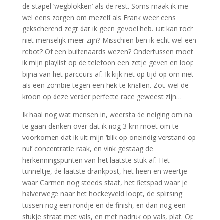
de stapel ‘wegblokken’ als de rest. Soms maak ik me
wel eens zorgen om mezelf als Frank weer eens
gekscherend zegt dat ik geen gevoel heb. Dit kan toch
niet menselijk meer zijn? Misschien ben ik echt wel een
robot? Of een buitenaards wezen? Ondertussen moet
ik mijn playlist op de telefoon een zetje geven en loop
bijna van het parcours af. Ik kijk net op tijd op om niet
als een zombie tegen een hek te knallen. Zou wel de
kroon op deze verder perfecte race geweest zijn…
Ik haal nog wat mensen in, weersta de neiging om na
te gaan denken over dat ik nog 3 km moet om te
voorkomen dat ik uit mijn ‘blik op oneindig verstand op
nul’ concentratie raak, en vink gestaag de
herkenningspunten van het laatste stuk af. Het
tunneltje, de laatste drankpost, het heen en weertje
waar Carmen nog steeds staat, het fietspad waar je
halverwege naar het hockeyveld loopt, de splitsing
tussen nog een rondje en de finish, en dan nog een
stukje straat met vals, en met nadruk op vals, plat. Op