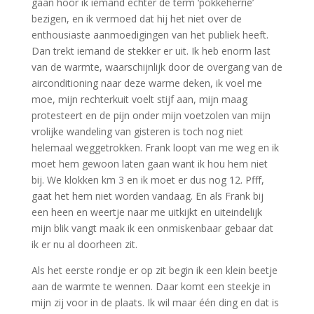
gaan hoor ik iemand echter de term ‘pokkeherrie’
bezigen, en ik vermoed dat hij het niet over de
enthousiaste aanmoedigingen van het publiek heeft.
Dan trekt iemand de stekker er uit. Ik heb enorm last
van de warmte, waarschijnlijk door de overgang van de
airconditioning naar deze warme deken, ik voel me
moe, mijn rechterkuit voelt stijf aan, mijn maag
protesteert en de pijn onder mijn voetzolen van mijn
vrolijke wandeling van gisteren is toch nog niet
helemaal weggetrokken. Frank loopt van me weg en ik
moet hem gewoon laten gaan want ik hou hem niet
bij. We klokken km 3 en ik moet er dus nog 12. Pfff,
gaat het hem niet worden vandaag. En als Frank bij
een heen en weertje naar me uitkijkt en uiteindelijk
mijn blik vangt maak ik een onmiskenbaar gebaar dat
ik er nu al doorheen zit.
Als het eerste rondje er op zit begin ik een klein beetje
aan de warmte te wennen. Daar komt een steekje in
mijn zij voor in de plaats. Ik wil maar één ding en dat is