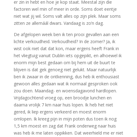
er zin in hebt en hoe je kop staat. Meestal zijn die
factoren wel min of meer in orde. Soms doet eentje
niet wat jij wil. Soms valt alles op zijn plek. Maar soms
zitten ze allemáál dwars. Vandaag is zo’n dag.
De afgelopen week ben ik ten prooi gevallen aan een
lichte verkoudheid. Verkoudheid? In de zomer? Ja, ik
wist ook niet dat dat kon, maar ergens heeft Frank in
het vliegtuig vanuit Dublin iets opgepikt, en alhoewel ik
enorm mijn best gedaan om bij hem uit de buurt te
blijven is dat gek genoeg niet gelukt. Maar natuurlijk
ben ik zwaar in de ontkenning, dus heb ik enthousiast
gewoon alles gedaan wat ik normaal gesproken ook
zou doen. Maandag- en woensdagavond hardlopen.
Vrijdagochtend vroeg op, een broodje lunchen en
daarna vrolijk 7 km naar huis lopen. Ik heb het niet
gered, ik liep ergens verkeerd en moest enorm
omlopen. Ik kreeg pijn in mijn poten dus toen ik nog
1,5 km moest en zag dat Frank onderweg naar huis
was heb ik me laten oppikken. Dat weerhield me er niet