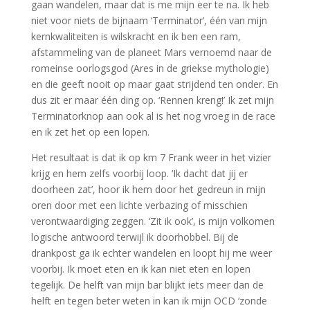
gaan wandelen, maar dat is me mijn eer te na. Ik heb
niet voor niets de bijnaam ‘Terminator’, één van mijn
kernkwaliteiten is wilskracht en ik ben een ram,
afstammeling van de planeet Mars vernoemd naar de
romeinse oorlogsgod (Ares in de griekse mythologie)
en die geeft nooit op maar gaat strijdend ten onder. En
dus zit er maar één ding op. ‘Rennen kreng!’ Ik zet mijn
Terminatorknop aan ook al is het nog vroeg in de race
en ik zet het op een lopen.
Het resultaat is dat ik op km 7 Frank weer in het vizier
krijg en hem zelfs voorbij loop. ‘Ik dacht dat jij er
doorheen zat’, hoor ik hem door het gedreun in mijn
oren door met een lichte verbazing of misschien
verontwaardiging zeggen. ‘Zit ik ook’, is mijn volkomen
logische antwoord terwijl ik doorhobbel. Bij de
drankpost ga ik echter wandelen en loopt hij me weer
voorbij. Ik moet eten en ik kan niet eten en lopen
tegelijk. De helft van mijn bar blijkt iets meer dan de
helft en tegen beter weten in kan ik mijn OCD ‘zonde