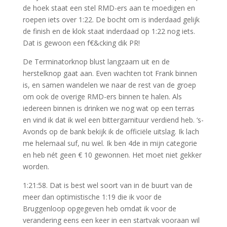
de hoek staat een stel RMD-ers aan te moedigen en
roepen iets over 1:22. De bocht om is inderdaad gelijk
de finish en de klok staat inderdaad op 1:22 nog iets.
Dat is gewoon een f€&cking dik PR!
De Terminatorknop blust langzaam uit en de
herstelknop gaat aan. Even wachten tot Frank binnen
is, en samen wandelen we naar de rest van de groep
om ook de overige RMD-ers binnen te halen. Als
iedereen binnen is drinken we nog wat op een terras
en vind ik dat ik wel een bittergarnituur verdiend heb. ‘s-
Avonds op de bank bekijk ik de officiële uitslag. Ik lach
me helemaal suf, nu wel. Ik ben 4de in mijn categorie
en heb nét geen € 10 gewonnen. Het moet niet gekker
worden.
1:21:58. Dat is best wel soort van in de buurt van de
meer dan optimistische 1:19 die ik voor de
Bruggenloop opgegeven heb omdat ik voor de
verandering eens een keer in een startvak vooraan wil