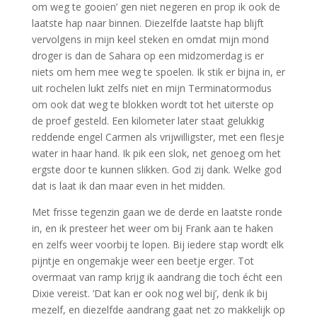
om weg te gooien’ gen niet negeren en prop ik ook de
laatste hap naar binnen. Diezelfde laatste hap blijft
vervolgens in mijn keel steken en omdat mijn mond
droger is dan de Sahara op een midzomerdag is er
niets om hem mee weg te spoelen. Ik stik er bijna in, er
uit rochelen lukt zelfs niet en mijn Terminatormodus
om ook dat weg te blokken wordt tot het uiterste op
de proef gesteld. Een kilometer later staat gelukkig
reddende engel Carmen als vrijwilligster, met een flesje
water in haar hand. Ik pik een slok, net genoeg om het
ergste door te kunnen slikken. God zij dank. Welke god
dat is laat ik dan maar even in het midden.
Met frisse tegenzin gaan we de derde en laatste ronde
in, en ik presteer het weer om bij Frank aan te haken
en zelfs weer voorbij te lopen. Bij iedere stap wordt elk
pijntje en ongemakje weer een beetje erger. Tot
overmaat van ramp krijg ik aandrang die toch écht een
Dixie vereist. ‘Dat kan er ook nog wel bij’, denk ik bij
mezelf, en diezelfde aandrang gaat net zo makkelijk op