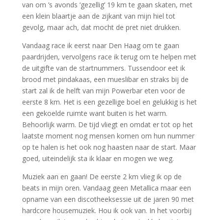
van om ’s avonds ‘gezellig’ 19 km te gaan skaten, met
een klein blaartje aan de zijkant van mijn hiel tot
gevolg, maar ach, dat mocht de pret niet drukken.
Vandaag race ik eerst naar Den Haag om te gaan
paardrijden, vervolgens race ik terug om te helpen met
de uitgifte van de startnummers. Tussendoor eet ik
brood met pindakaas, een mueslibar en straks bij de
start zal ik de helft van mijn Powerbar eten voor de
eerste 8 km. Het is een gezellige boel en gelukkig is het
een gekoelde ruimte want buiten is het warm.
Behoorlijk warm. De tijd vliegt en omdat er tot op het
laatste moment nog mensen komen om hun nummer
op te halen is het ook nog haasten naar de start. Maar
goed, uiteindelijk sta ik klaar en mogen we weg.
Muziek aan en gaan! De eerste 2 km vlieg ik op de
beats in mijn oren. Vandaag geen Metallica maar een
opname van een discotheeksessie uit de jaren 90 met
hardcore housemuziek. Hou ik ook van. In het voorbij