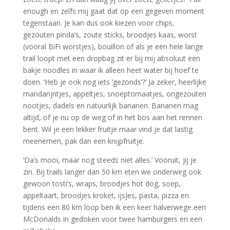
enough en zelfs mij gaat dat op een gegeven moment
tegenstaan. Je kan dus ook kiezen voor chips,
gezouten pinda’s, zoute sticks, broodjes kaas, worst
(vooral BiFi worstjes), bouillon of als je een hele lange
trail loopt met een dropbag zit er bij mij absoluut een
bakje noodles in waar ik alleen heet water bij hoef te
doen. ‘Heb je ook nog iets ‘gezonds’?’ Ja zeker, heerlijke
mandarijntjes, appeltjes, snoeptomaatjes, ongezouten
nootjes, dadels en natuurlijk bananen. Bananen mag
altijd, of je nu op de weg of in het bos aan het rennen
bent. Wil je een lekker fruitje maar vind je dat lastig
meenemen, pak dan een knijpfruitje.
‘Da’s mooi, maar nog steeds niet alles.’ Vooruit, jij je
zin. Bij trails langer dan 50 km eten we onderweg ook
gewoon tosti’s, wraps, broodjes hot dog, soep,
appeltaart, broodjes kroket, ijsjes, pasta, pizza en
tijdens een 80 km loop ben ik een keer halverwege een
McDonalds in gedoken voor twee hamburgers en een