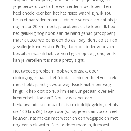
je je beroerd voelt of je wel verder moet lopen. Een
heel enkele keer kan het het risico waard zijn. Ik zou
het niet aanraden maar ik kán me voorstellen dat als je
nog maar 20 km moet, je probeert uit te lopen. Ik heb
het gelukkig nog nooit aan de hand gehad (afkloppen)
maar dit zou wel eens een ‘do as I say, don’t do as I do’
gevalletje kunnen zijn. Enfin, dat moet ieder voor zich
besluiten maar ik heb ze zien liggen op de grond, en ik
kan je vertellen ‘it is not a pretty sight’.
Het tweede probleem, ook veroorzaakt door
uitdroging, is naast het feit dat je niet zo heel veel trek
meer hebt, je het gewoonweg fysiek niet meer weg
krijgt. Ik heb ooit op 100 km een uur gedaan over één
krentenbol. Hoe dan? Nou, ik was net een
herkauwende koe maar het is uiteindelijk gelukt, net als
die 100 km. (St)Hapje voor (st)hapje en dan vooral veel
kauwen, nat maken met water en dan wegspoelen met
nog een slok water. Niet te doen maar ja, ik moést