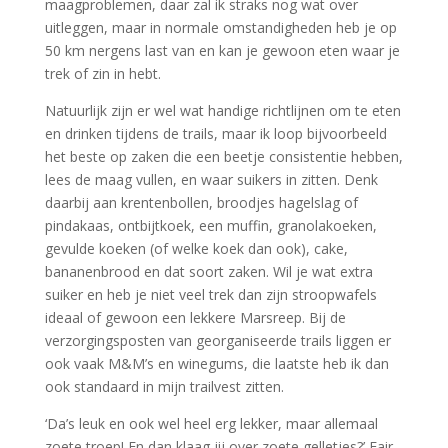
maagproblemen, daar zal ik straks nog wat over
uitleggen, maar in normale omstandigheden heb je op
50 km nergens last van en kan je gewoon eten waar je
trek of zin in hebt.
Natuurlijk zijn er wel wat handige richtlijnen om te eten
en drinken tijdens de trails, maar ik loop bijvoorbeeld
het beste op zaken die een beetje consistentie hebben,
lees de maag vullen, en waar suikers in zitten. Denk
daarbij aan krentenbollen, broodjes hagelslag of
pindakaas, ontbijtkoek, een muffin, granolakoeken,
gevulde koeken (of welke koek dan ook), cake,
bananenbrood en dat soort zaken. Wil je wat extra
suiker en heb je niet veel trek dan zijn stroopwafels
ideaal of gewoon een lekkere Marsreep. Bij de
verzorgingsposten van georganiseerde trails liggen er
ook vaak M&M’s en winegums, die laatste heb ik dan
ook standaard in mijn trailvest zitten.
‘Da’s leuk en ook wel heel erg lekker, maar allemaal
zoete troep! En dan klaag jij over zoete gelletjes?’ Fair