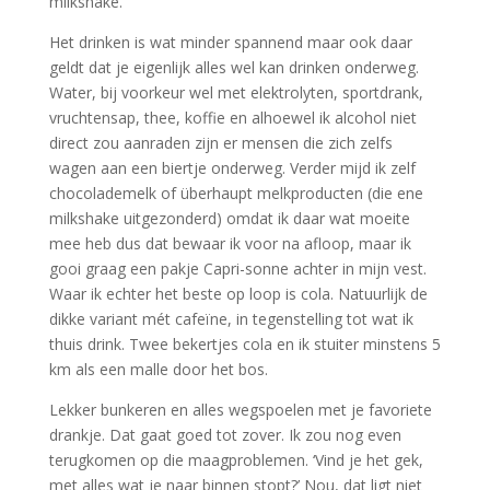
milkshake.
Het drinken is wat minder spannend maar ook daar
geldt dat je eigenlijk alles wel kan drinken onderweg.
Water, bij voorkeur wel met elektrolyten, sportdrank,
vruchtensap, thee, koffie en alhoewel ik alcohol niet
direct zou aanraden zijn er mensen die zich zelfs
wagen aan een biertje onderweg. Verder mijd ik zelf
chocolademelk of überhaupt melkproducten (die ene
milkshake uitgezonderd) omdat ik daar wat moeite
mee heb dus dat bewaar ik voor na afloop, maar ik
gooi graag een pakje Capri-sonne achter in mijn vest.
Waar ik echter het beste op loop is cola. Natuurlijk de
dikke variant mét cafeïne, in tegenstelling tot wat ik
thuis drink. Twee bekertjes cola en ik stuiter minstens 5
km als een malle door het bos.
Lekker bunkeren en alles wegspoelen met je favoriete
drankje. Dat gaat goed tot zover. Ik zou nog even
terugkomen op die maagproblemen. ‘Vind je het gek,
met alles wat je naar binnen stopt?’ Nou, dat ligt niet