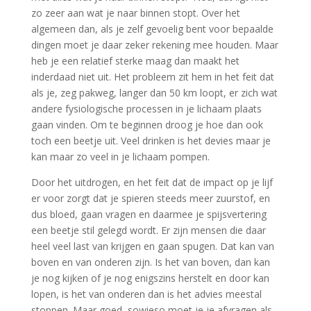
zo zeer aan wat je naar binnen stopt. Over het
algemeen dan, als je zelf gevoelig bent voor bepaalde
dingen moet je daar zeker rekening mee houden. Maar
heb je een relatief sterke maag dan maakt het
inderdaad niet uit. Het probleem zit hem in het feit dat
als je, zeg pakweg, langer dan 50 km loopt, er zich wat
andere fysiologische processen in je lichaam plaats
gaan vinden. Om te beginnen droog je hoe dan ook
toch een beetje uit. Veel drinken is het devies maar je
kan maar zo veel in je lichaam pompen.
Door het uitdrogen, en het feit dat de impact op je lijf
er voor zorgt dat je spieren steeds meer zuurstof, en
dus bloed, gaan vragen en daarmee je spijsvertering
een beetje stil gelegd wordt. Er zijn mensen die daar
heel veel last van krijgen en gaan spugen. Dat kan van
boven en van onderen zijn. Is het van boven, dan kan
je nog kijken of je nog enigszins herstelt en door kan
lopen, is het van onderen dan is het advies meestal
stoppen. Maar goed, sowieso moet je je afvragen als