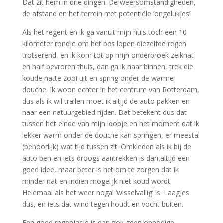
Dat zit hem in drie dingen. De weersomstandigheden,
de afstand en het terrein met potentiële ‘ongelukjes’.
Als het regent en ik ga vanuit mijn huis toch een 10
kilometer rondje om het bos lopen diezelfde regen
trotserend, en ik kom tot op mijn onderbroek zeiknat
en half bevroren thuis, dan ga ik naar binnen, trek die
koude natte zooi uit en spring onder de warme
douche. Ik woon echter in het centrum van Rotterdam,
dus als ik wil trailen moet ik altijd de auto pakken en
naar een natuurgebied rijden. Dat betekent dus dat
tussen het einde van mijn loopje en het moment dat ik
lekker warm onder de douche kan springen, er meestal
(behoorlijk) wat tijd tussen zit. Omkleden als ik bij de
auto ben en iets droogs aantrekken is dan altijd een
goed idee, maar beter is het om te zorgen dat ik
minder nat en indien mogelijk niet koud wordt.
Helemaal als het weer nogal ‘wisselvallig’ is. Laagjes
dus, en iets dat wind tegen houdt en vocht buiten.
Een goed regenjasje is dan ook geen onnodige