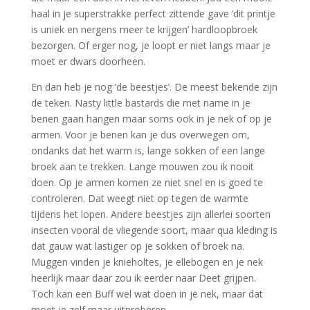
haal in je superstrakke perfect zittende gave ‘dit printje
is uniek en nergens meer te krijgen’ hardloopbroek
bezorgen. Of erger nog, je loopt er niet langs maar je
moet er dwars doorheen.
En dan heb je nog ‘de beestjes’. De meest bekende zijn
de teken. Nasty little bastards die met name in je
benen gaan hangen maar soms ook in je nek of op je
armen. Voor je benen kan je dus overwegen om,
ondanks dat het warm is, lange sokken of een lange
broek aan te trekken. Lange mouwen zou ik nooit
doen. Op je armen komen ze niet snel en is goed te
controleren. Dat weegt niet op tegen de warmte
tijdens het lopen. Andere beestjes zijn allerlei soorten
insecten vooral de vliegende soort, maar qua kleding is
dat gauw wat lastiger op je sokken of broek na.
Muggen vinden je knieholtes, je ellebogen en je nek
heerlijk maar daar zou ik eerder naar Deet grijpen.
Toch kan een Buff wel wat doen in je nek, maar dat
moet je zelf maar uitproberen.