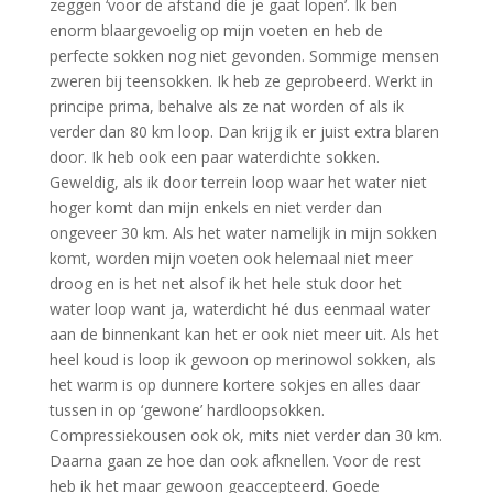
zeggen ‘voor de afstand die je gaat lopen’. Ik ben
enorm blaargevoelig op mijn voeten en heb de
perfecte sokken nog niet gevonden. Sommige mensen
zweren bij teensokken. Ik heb ze geprobeerd. Werkt in
principe prima, behalve als ze nat worden of als ik
verder dan 80 km loop. Dan krijg ik er juist extra blaren
door. Ik heb ook een paar waterdichte sokken.
Geweldig, als ik door terrein loop waar het water niet
hoger komt dan mijn enkels en niet verder dan
ongeveer 30 km. Als het water namelijk in mijn sokken
komt, worden mijn voeten ook helemaal niet meer
droog en is het net alsof ik het hele stuk door het
water loop want ja, waterdicht hé dus eenmaal water
aan de binnenkant kan het er ook niet meer uit. Als het
heel koud is loop ik gewoon op merinowol sokken, als
het warm is op dunnere kortere sokjes en alles daar
tussen in op ‘gewone’ hardloopsokken.
Compressiekousen ook ok, mits niet verder dan 30 km.
Daarna gaan ze hoe dan ook afknellen. Voor de rest
heb ik het maar gewoon geaccepteerd. Goede