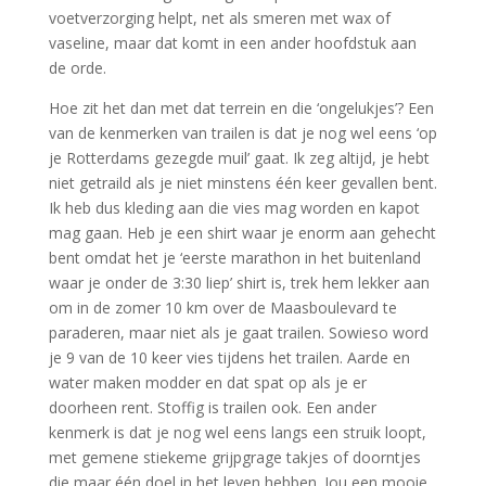
voetverzorging helpt, net als smeren met wax of
vaseline, maar dat komt in een ander hoofdstuk aan
de orde.
Hoe zit het dan met dat terrein en die ‘ongelukjes’? Een
van de kenmerken van trailen is dat je nog wel eens ‘op
je Rotterdams gezegde muil’ gaat. Ik zeg altijd, je hebt
niet getraild als je niet minstens één keer gevallen bent.
Ik heb dus kleding aan die vies mag worden en kapot
mag gaan. Heb je een shirt waar je enorm aan gehecht
bent omdat het je ‘eerste marathon in het buitenland
waar je onder de 3:30 liep’ shirt is, trek hem lekker aan
om in de zomer 10 km over de Maasboulevard te
paraderen, maar niet als je gaat trailen. Sowieso word
je 9 van de 10 keer vies tijdens het trailen. Aarde en
water maken modder en dat spat op als je er
doorheen rent. Stoffig is trailen ook. Een ander
kenmerk is dat je nog wel eens langs een struik loopt,
met gemene stiekeme grijpgrage takjes of doorntjes
die maar één doel in het leven hebben. Jou een mooie