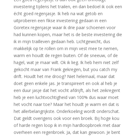
investering tijdens het trailen, en dan bedoel ik ook een
écht goed regenjasje. Ik heb na wat getob en
uitproberen een fikse investering gedaan in een
Goretex regenjasje waar ik drie paar schoenen voor
had kunnen kopen, maar het is de beste investering die
ik in mijn trailleven gedaan heb. Lichtgewicht, dus
makkelijk op te rollen om in mijn vest mee te nemen,
warm en houdt de regen buiten. Of de sneeuw, of de
hagel, wat je maar wilt. Ok ik lieg. Ik heb hem niet zelf
gekocht maar van Frank gekregen, but you catch my
drift. Houdt het me droog? Niet helemaal, maar dat
doet geen enkele jas. Je transpireert en ook al heb je
een duur jasje dat het vocht afdrijft, als het zeikregent
heb je een luchtvochtigheid van 100% dus waar moet
het vocht naar toe? Maar het houdt je warm en dat is
het allerbelangrijkste. Onderkoeling wordt onderschat.
Dat geldt overigens ook voor een broek. Bij hoge kou
of harde regen loop ik in mijn hardloopbroek met daar
overheen een regenbroek. Ja, dat kan gewoon. Je bent