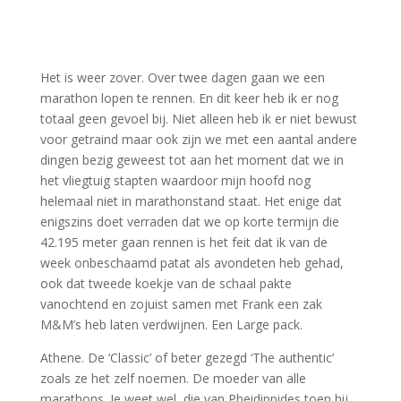
Het is weer zover. Over twee dagen gaan we een
marathon lopen te rennen. En dit keer heb ik er nog
totaal geen gevoel bij. Niet alleen heb ik er niet bewust
voor getraind maar ook zijn we met een aantal andere
dingen bezig geweest tot aan het moment dat we in
het vliegtuig stapten waardoor mijn hoofd nog
helemaal niet in marathonstand staat. Het enige dat
enigszins doet verraden dat we op korte termijn die
42.195 meter gaan rennen is het feit dat ik van de
week onbeschaamd patat als avondeten heb gehad,
ook dat tweede koekje van de schaal pakte
vanochtend en zojuist samen met Frank een zak
M&M’s heb laten verdwijnen. Een Large pack.
Athene. De ‘Classic’ of beter gezegd ‘The authentic’
zoals ze het zelf noemen. De moeder van alle
marathons. Je weet wel, die van Pheidippides toen hij