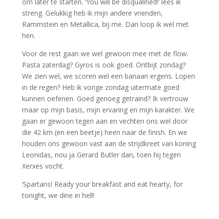
om later te starten. ‘You will be disqualified!’ lees ik
streng. Gelukkig heb ik mijn andere vrienden,
Rammstein en Metallica, bij me. Dan loop ik wel met
hen.
Voor de rest gaan we wel gewoon mee met de flow.
Pasta zaterdag? Gyros is ook goed. Ontbijt zondag?
We zien wel, we scoren wel een banaan ergens. Lopen
in de regen? Heb ik vorige zondag uitermate goed
kunnen oefenen. Goed genoeg getraind? Ik vertrouw
maar op mijn basis, mijn ervaring en mijn karakter. We
gaan er gewoon tegen aan en vechten ons wel door
die 42 km (en een beetje) heen naar de finish. En we
houden ons gewoon vast aan de strijdkreet van koning
Leonidas, nou ja Gerard Butler dan, toen hij tegen
Xerxes vocht.
‘Spartans! Ready your breakfast and eat hearty, for
tonight, we dine in hell!