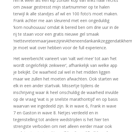
ren ik weer als een kip zonder kop van links naar rechts
om zwaar gestresst mijn startnummer op te halen
terwijl ik alle standjes af wil en 100 foto’s moet maken.
Frank achter me aan sleurend met een ongeduldig
‘kom nouhouuuu’ omdat ik bereid ben om drie uur in de
rij te staan voor een gratis nieuwe gel smaak
‘niettevretenmaarjawezijninAtheneendankanikzeggendatikhem
Je moet wat over hebben voor de full experience.
Het weerbericht varieert van ‘valt wel mee’ tot aan ‘het
wordt ongelofelijk zeikweer’, afhankelijk van welke app
je bekijkt. De waarheid zal wel in het midden liggen
maar we zullen het moeten afwachten. Ook starten we
elk in een ander startvak. Missertje tijdens de
inschrijving waar ik heel onschuldig de waarheid invulde
op de vraag ‘wat is je snelste marathontijd’ en op basis
waarvan we ingedeeld zijn. Ik in wave 6, Frank in wave
7 en Gaston in wave 8. Netjes verdeeld en in
tegenstelling tot andere wedstrijden is het hier ten
strengste verboden om niet alleen eerder maar ook