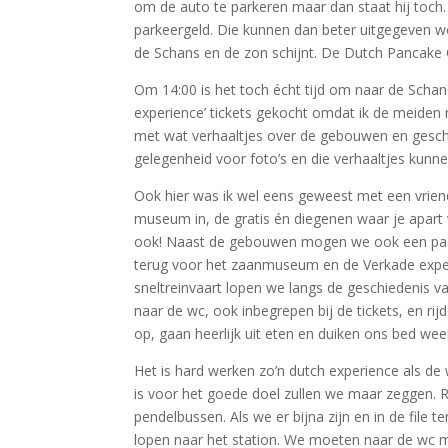
om de auto te parkeren maar dan staat hij toch. 
parkeergeld. Die kunnen dan beter uitgegeven wo
de Schans en de zon schijnt. De Dutch Pancake 
Om 14:00 is het toch écht tijd om naar de Schan
experience’ tickets gekocht omdat ik de meiden n
met wat verhaaltjes over de gebouwen en geschie
gelegenheid voor foto’s en die verhaaltjes kunn
Ook hier was ik wel eens geweest met een vriend
museum in, de gratis én diegenen waar je apart v
ook! Naast de gebouwen mogen we ook een paar 
terug voor het zaanmuseum en de Verkade experie
sneltreinvaart lopen we langs de geschiedenis v
naar de wc, ook inbegrepen bij de tickets, en ri
op, gaan heerlijk uit eten en duiken ons bed we
Het is hard werken zo’n dutch experience als de
is voor het goede doel zullen we maar zeggen. R
pendelbussen. Als we er bijna zijn en in de file
lopen naar het station. We moeten naar de wc maa