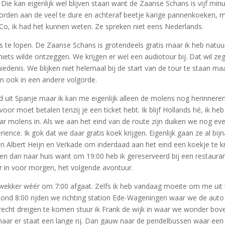
Die kan eigenlijk wel blijven staan want de Zaanse Schans is vijf min
rden aan de veel te dure en achteraf beetje karige pannenkoeken, ma
Co, ik had het kunnen weten. Ze spreken niet eens Nederlands.
s te lopen. De Zaanse Schans is grotendeels gratis maar ik heb natuu
iets wilde ontzeggen. We krijgen er wel een audiotour bij. Dat wil ze
denis. We blijken niet helemaal bij de start van de tour te staan m
en ook in een andere volgorde.
 uit Spanje maar ik kan me eigenlijk alleen de molens nog herinneren
oor moet betalen tenzij je een ticket hebt. Ik blijf Hollands hé, ik h
molens in. Als we aan het eind van de route zijn duiken we nog e
nce. Ik gok dat we daar gratis koek krijgen. Eigenlijk gaan ze al bi
an Albert Heijn en Verkade om inderdaad aan het eind een koekje te kr
jden dan naar huis want om 19:00 heb ik gereserveerd bij een restauran
er in voor morgen, het volgende avontuur.
 wekker wéér om 7:00 afgaat. Zelfs ik heb vandaag moeite om me uit 
ond 8:00 rijden we richting station Ede-Wageningen waar we de auto p
 terecht dreigen te komen stuur ik Frank de wijk in waar we wonder b
r er staat een lange rij. Dan gauw naar de pendelbussen waar een nog