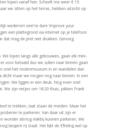
uten lopen vanaf hier. Scheelt me weer € 15
ar we zitten op het terras, hebben uitzicht op
rlijk wederom veel te dure ‘improve your
ggen een plattegrond via internet op je telefoon
aar dat mag de pret niet drukken. Genoeg
. We lopen langs alle gebouwen, gaan elk mini-
eb er voor betaald dus we zullen naar binnen gaan
ven snel het molenmuseum in en wandelen dan
jna dicht maar we mogen nog naar binnen. In een
ijgen. We liggen in een deuk. Nog even snel
t. We zijn netjes om 18:20 thuis, pikken Frank
bed te trekken, laat staan de meiden. Maar het
roberen te parkeren. Van daar uit zijn er
oven wonder alsnog vlakbij kunnen parkeren. We
 langere rij staat. Het lijkt de Efteling wel op