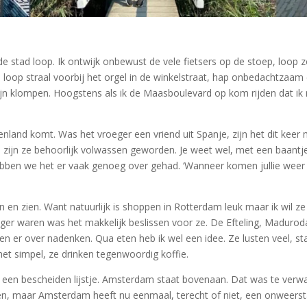
 de stad loop. Ik ontwijk onbewust de vele fietsers op de stoep, loop 
loop straal voorbij het orgel in de winkelstraat, hap onbedachtzaam 
 zijn klompen. Hoogstens als ik de Maasboulevard op kom rijden dat 
nland komt. Was het vroeger een vriend uit Spanje, zijn het dit keer mi
s zijn ze behoorlijk volwassen geworden. Je weet wel, met een baantje
hebben we het er vaak genoeg over gehad. ‘Wanneer komen jullie weer e
n en zien. Want natuurlijk is shoppen in Rotterdam leuk maar ik wil 
onger waren was het makkelijk beslissen voor ze. De Efteling, Madur
n er over nadenken. Qua eten heb ik wel een idee. Ze lusten veel, s
 het simpel, ze drinken tegenwoordig koffie.
een bescheiden lijstje. Amsterdam staat bovenaan. Dat was te verwa
n, maar Amsterdam heeft nu eenmaal, terecht of niet, een onweerst