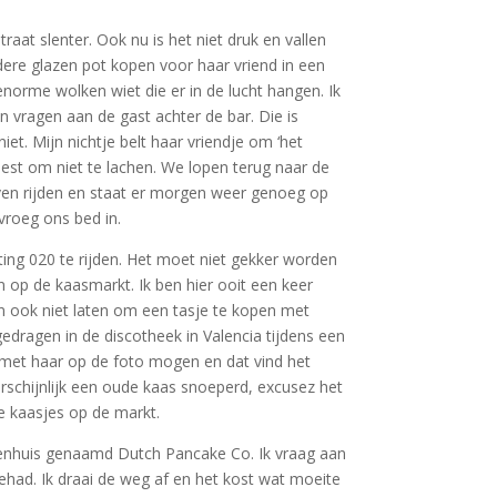
aat slenter. Ook nu is het niet druk en vallen
re glazen pot kopen voor haar vriend in een
orme wolken wiet die er in de lucht hangen. Ik
n vragen aan de gast achter de bar. Die is
et. Mijn nichtje belt haar vriendje om ‘het
 best om niet te lachen. We lopen terug naar de
even rijden en staat er morgen weer genoeg op
vroeg ons bed in.
ing 020 te rijden. Het moet niet gekker worden
 op de kaasmarkt. Ik ben hier ooit een keer
an ook niet laten om een tasje te kopen met
edragen in de discotheek in Valencia tijdens een
n met haar op de foto mogen en dat vind het
schijnlijk een oude kaas snoeperd, excusez het
e kaasjes op de markt.
ekenhuis genaamd Dutch Pancake Co. Ik vraag aan
gehad. Ik draai de weg af en het kost wat moeite