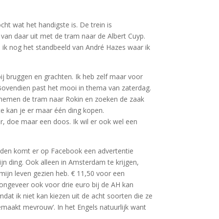
ht wat het handigste is. De trein is
van daar uit met de tram naar de Albert Cuyp.
nd ik nog het standbeeld van André Hazes waar ik
j bruggen en grachten. Ik heb zelf maar voor
ovendien past het mooi in thema van zaterdag.
We nemen de tram naar Rokin en zoeken de zaak
otte kan je er maar één ding kopen.
r, doe maar een doos. Ik wil er ook wel een
anden komt er op Facebook een advertentie
jn ding. Ook alleen in Amsterdam te krijgen,
n mijn leven gezien heb. € 11,50 voor een
ik ongeveer ook voor drie euro bij de AH kan
t ik niet kan kiezen uit de acht soorten die ze
emaakt mevrouw’. In het Engels natuurlijk want