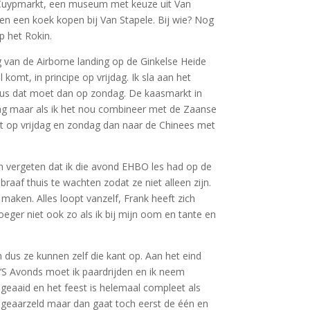
t Cuypmarkt, een museum met keuze uit Van
n een koek kopen bij Van Stapele. Bij wie? Nog
op het Rokin.
 van de Airborne landing op de Ginkelse Heide
omt, in principe op vrijdag. Ik sla aan het
 dus dat moet dan op zondag. De kaasmarkt in
dag maar als ik het nou combineer met de Zaanse
t op vrijdag en zondag dan naar de Chinees met
ven vergeten dat ik die avond EHBO les had op de
raaf thuis te wachten zodat ze niet alleen zijn.
 maken. Alles loopt vanzelf, Frank heeft zich
eger niet ook zo als ik bij mijn oom en tante en
n dus ze kunnen zelf die kant op. Aan het eind
 ‘S Avonds moet ik paardrijden en ik neem
 geaaid en het feest is helemaal compleet als
n geaarzeld maar dan gaat toch eerst de één en