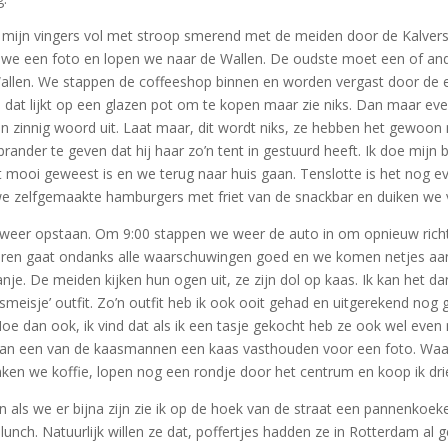
 mijn vingers vol met stroop smerend met de meiden door de Kalverstr
we een foto en lopen we naar de Wallen. De oudste moet een of ande
allen. We stappen de coffeeshop binnen en worden vergast door de en
ie dat lijkt op een glazen pot om te kopen maar zie niks. Dan maar eve
 zinnig woord uit. Laat maar, dit wordt niks, ze hebben het gewoon ni
tbrander te geven dat hij haar zo’n tent in gestuurd heeft. Ik doe mijn
t mooi geweest is en we terug naar huis gaan. Tenslotte is het nog 
 we zelfgemaakte hamburgers met friet van de snackbar en duiken we 
d weer opstaan. Om 9:00 stappen we weer de auto in om opnieuw richt
rkeren gaat ondanks alle waarschuwingen goed en we komen netjes aan
nje. De meiden kijken hun ogen uit, ze zijn dol op kaas. Ik kan het d
eisje’ outfit. Zo’n outfit heb ik ook ooit gehad en uitgerekend nog g
oe dan ook, ik vind dat als ik een tasje gekocht heb ze ook wel eve
 van een van de kaasmannen een kaas vasthouden voor een foto. Waar
ken we koffie, lopen nog een rondje door het centrum en koop ik dri
n als we er bijna zijn zie ik op de hoek van de straat een pannenko
unch. Natuurlijk willen ze dat, poffertjes hadden ze in Rotterdam al 