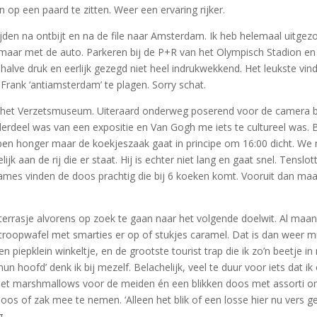
op een paard te zitten. Weer een ervaring rijker.
den na ontbijt en na de file naar Amsterdam. Ik heb helemaal uitgezoc
maar met de auto. Parkeren bij de P+R van het Olympisch Stadion en 
ehalve druk en eerlijk gezegd niet heel indrukwekkend. Het leukste vi
rank ‘antiamsterdam’ te plagen. Sorry schat.
 het Verzetsmuseum. Uiteraard onderweg poserend voor de camera bi
eel was van een expositie en Van Gogh me iets te cultureel was. B
 hebben honger maar de koekjeszaak gaat in principe om 16:00 dicht. 
jk aan de rij die er staat. Hij is echter niet lang en gaat snel. Tensl
ames vinden de doos prachtig die bij 6 koeken komt. Vooruit dan maa
errasje alvorens op zoek te gaan naar het volgende doelwit. Al ma
troopwafel met smarties er op of stukjes caramel. Dat is dan weer mi
 piepklein winkeltje, en de grootste tourist trap die ik zo’n beetje i
hun hoofd’ denk ik bij mezelf. Belachelijk, veel te duur voor iets dat 
et marshmallows voor de meiden én een blikken doos met assorti omda
oos of zak mee te nemen. ‘Alleen het blik of een losse hier nu vers g
g.