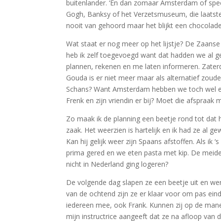
buitenlander. ‘En dan zomaar Amsterdam of spec
Gogh, Banksy of het Verzetsmuseum, die laatst
nooit van gehoord maar het blijkt een chocolade 
Wat staat er nog meer op het lijstje? De Zaans
heb ik zelf toegevoegd want dat hadden we al gep
plannen, rekenen en me laten informeren. Zater
Gouda is er niet meer maar als alternatief zou
Schans? Want Amsterdam hebben we toch wel een
Frenk en zijn vriendin er bij? Moet die afspraak
Zo maak ik de planning een beetje rond tot dat h
zaak. Het weerzien is hartelijk en ik had ze al g
Kan hij gelijk weer zijn Spaans afstoffen. Als i
prima gered en we eten pasta met kip. De meiden
nicht in Nederland ging logeren?
De volgende dag slapen ze een beetje uit en werk
van de ochtend zijn ze er klaar voor om pas ei
iedereen mee, ook Frank. Kunnen zij op de maneg
mijn instructrice aangeeft dat ze na afloop van