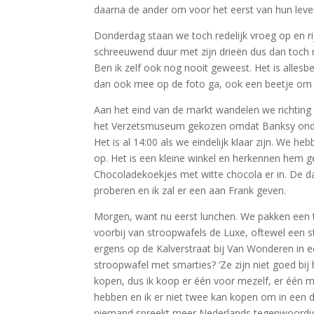
daarna de ander om voor het eerst van hun leven 
Donderdag staan we toch redelijk vroeg op en rij
schreeuwend duur met zijn drieën dus dan toch 
Ben ik zelf ook nog nooit geweest. Het is allesb
dan ook mee op de foto ga, ook een beetje om F
Aan het eind van de markt wandelen we richting
het Verzetsmuseum gekozen omdat Banksy onderd
Het is al 14:00 als we eindelijk klaar zijn. We
op. Het is een kleine winkel en herkennen hem geli
Chocoladekoekjes met witte chocola er in. De d
proberen en ik zal er een aan Frank geven.
Morgen, want nu eerst lunchen. We pakken een t
voorbij van stroopwafels de Luxe, oftewel een s
ergens op de Kalverstraat bij Van Wonderen in een
stroopwafel met smarties? ‘Ze zijn niet goed bij 
kopen, dus ik koop er één voor mezelf, er één m
hebben en ik er niet twee kan kopen om in een d
niemand spreekt meer Nederlands tegenwoordi