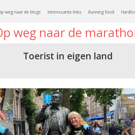
Op weg naar de blogs
Interessante links
Running food
Hardlo
Op weg naar de maratho
Toerist in eigen land