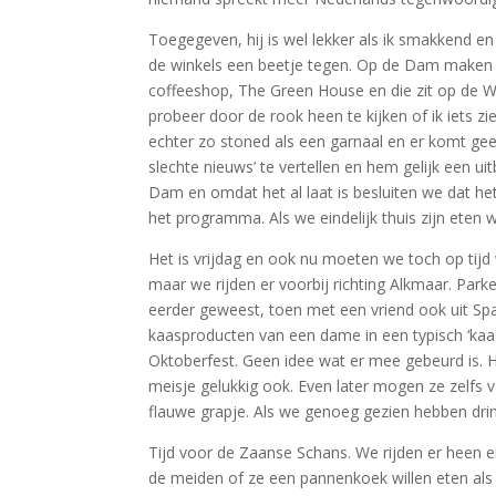
Toegegeven, hij is wel lekker als ik smakkend en
de winkels een beetje tegen. Op de Dam maken 
coffeeshop, The Green House en die zit op de W
probeer door de rook heen te kijken of ik iets z
echter zo stoned als een garnaal en er komt geen
slechte nieuws’ te vertellen en hem gelijk een ui
Dam en omdat het al laat is besluiten we dat he
het programma. Als we eindelijk thuis zijn eten
Het is vrijdag en ook nu moeten we toch op tij
maar we rijden er voorbij richting Alkmaar. Pa
eerder geweest, toen met een vriend ook uit Spa
kaasproducten van een dame in een typisch ‘kaasm
Oktoberfest. Geen idee wat er mee gebeurd is. H
meisje gelukkig ook. Even later mogen ze zelfs
flauwe grapje. Als we genoeg gezien hebben drin
Tijd voor de Zaanse Schans. We rijden er heen e
de meiden of ze een pannenkoek willen eten als l