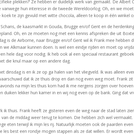
ifieke plekken?’ Ze hebben er duidelijk werk van gemaakt. De Alber
e vanwege hun interesse in de tweede Wereldoorlog. Oh, en we moete
koek te zijn gevuld met witte chocola, alleen te koop in één winkel 
e Schans, de kaasmarkt in Gouda, Brugge en/of Gent en de herdenking
land. Oh, en ze moeten nog met een kennis afspreken die uit Boxtel k
dag is de Airborne, naar Brugge en/of Gent wil ik Frank mee hebben
den we Alkmaar kunnen doen. Is wel een eindje rijden en moet op vrij
 hele dag voor nodig. Ik heb ook al een speciaal restaurant geboek
 met die knul maar op een andere dag.
et dinsdag is en ik ze op ga halen van het vliegveld. Ik was alleen e
ewaarschuwd dat ik ze thuis drop en dan nog even weg moet. Frank zit b
k ‘s avonds na mijn les thuis kom had ik me nergens zorgen over hoeven
 duiken lekker hun kamer in en wij nog even op de bank. Ging dat vro
 ik thuis. Frank heeft ze gisteren even de weg naar de stad laten zie
nd van de middag weer terug te komen. Die hebben zich wel vermaakt.
e eten terwijl ik mijn les rij. Natuurlijk moeten ook de paarden even
 de les best een rondje mogen stappen als ze dat willen. Er wordt eve