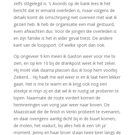
zelfs stilgelegd is. ’s Avonds op de bank lees ik het
bericht dat er iemand overleden is, maar volgens de
details komt de omschrijving niet overeen met wat ik
gezien heb. Ik heb de organisatie een mail gestuurd,
even afwachten dus. Voor de jongen die overleden is
en zijn familie is het in ieder geval triest. De andere
kant van de loopsport. Of welke sport dan ook.
Op ongeveer 9 km meen ik Gaston weer voor me te
zien, en op km 10 bij de drankpost weet ik het zeker.
Hij moet vlak daarna plassen dus ik loop hem voorbij.
Zeikerd… Hij haalt me wel weer in en ik laat hem lekker
gaan. Het is me te warm en ik krijg ook nog een
steekje in mijn zij en dat wil ik er rustig uit proberen te
lopen. Naarmate de route vordert komen de
herinneringen van vorig jaar weer naar boven. De
Maasstraat die de finish in Venlo probeert te evenaren,
en daar overigens aardig dicht bij in de buurt komen,
de molen, het viaduct, bij alles heb ik een ‘oh ja’
moment. Jenny en haar broer staan twee keer langs de