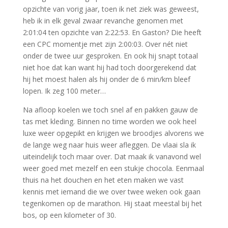
opzichte van vorig jaar, toen ik net ziek was geweest,
heb ik in elk geval zwaar revanche genomen met
2:01:04 ten opzichte van 2:22:53. En Gaston? Die heeft
een CPC momentje met zijn 2:00:03. Over nét niet
onder de twee uur gesproken. En ook hij snapt totaal
niet hoe dat kan want hij had toch doorgerekend dat
hij het moest halen als hij onder de 6 min/km bleef
lopen. Ik zeg 100 meter…
Na afloop koelen we toch snel af en pakken gauw de
tas met kleding. Binnen no time worden we ook heel
luxe weer opgepikt en krijgen we broodjes alvorens we
de lange weg naar huis weer afleggen. De vlaai sla ik
uiteindelijk toch maar over. Dat maak ik vanavond wel
weer goed met mezelf en een stukje chocola. Eenmaal
thuis na het douchen en het eten maken we vast
kennis met iemand die we over twee weken ook gaan
tegenkomen op de marathon. Hij staat meestal bij het
bos, op een kilometer of 30.