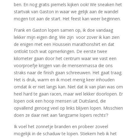
ben. En nog gratis piemels kijken ook! We sneaken het
startvak van Gaston in waar we gelijk aan de wandel
mogen tot aan de start. Het feest kan weer beginnen.
Frank en Gaston lopen samen op, ik doe vandaag
lekker mijn eigen ding. We zijn voor zover ik kan zien
de enigen met een Houssein marathonshirt en dat
ontlokt toch wat opmerkingen. De eerste twee
kilometer gaan door het centrum waar we vast een
voorproefje krijgen van de mensenmassa die ons
straks naar de finish gaan schreeuwen. Het gaat traag.
Het is druk, warm en ik moet menig keer inhouden
omdat ik er niet langs kan. Niet dat ik van plan was om
heel hard te gaan racen, maar wel lekker doorlopen. Er
lopen ook een hoop mensen uit Duitsland, die
opvallend genoeg veel op links blijven lopen. Misschien
doen ze daar niet aan ‘langzame lopers rechts’?
Ik voel het zonnetje branden en probeer zoveel
mogelijk in de schaduw te lopen. Stiekem heb ik het