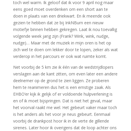
toch wel warm. Ik geloof dat ik voor 9 april nog maar
eens goed moet overdenken om een short aan te
doen in plaats van een driekwart. En ik meende ook
gezien te hebben dat ze bij InkNBurn een nieuw
motiefje binnen hebben gekregen. Laat ik nou toevallig
volgende week jarig zijn (Frank? Wink, wink, nudge,
nudge)… Maar met de muziek in mijn oren is het op
zich wel te doen om lekker door te lopen, zeker als wat
verderop in het parcours er ook wat ruimte komt.
Net voorbij de 5 km zie ik één van de wedstrijdlopers
verslagen aan de kant zitten, om even later een andere
deelnemer op de grond te zien liggen. Ze proberen
hem te reanimeren dus het is een ernstige zaak. Als
EHBO’er kijk ik gelijk of er voldoende hulpverlening is
en of ik moet bijspringen. Dat is niet het geval, maar
het voorval raakt me wel. Het gebeurt vaker maar toch
is het anders als het voor je neus gebeurt. Eenmaal
voorbij de drankpost hoor ik in de verte de gillende
sirenes. Later hoor ik overigens dat de loop achter ons