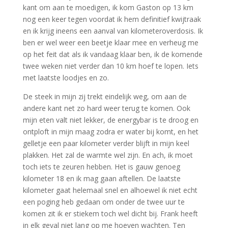
kant om aan te moedigen, ik kom Gaston op 13 km
nog een keer tegen voordat ik hem definitief kwijtraak
en ik krijg ineens een aanval van kilometeroverdosis. Ik
ben er wel weer een beetje klaar mee en verheug me
op het feit dat als ik vandaag klaar ben, ik de komende
twee weken niet verder dan 10 km hoef te lopen. Iets
met laatste loodjes en zo.
De steek in mijn zij trekt eindelijk weg, om aan de
andere kant net zo hard weer terug te komen. Ook
mijn eten valt niet lekker, de energybar is te droog en
ontploft in mijn maag zodra er water bij komt, en het
gelletje een paar kilometer verder blijft in mijn keel
plakken. Het zal de warmte wel zijn. En ach, ik moet
toch iets te zeuren hebben. Het is gauw genoeg
kilometer 18 en ik mag gaan aftellen. De laatste
kilometer gaat helemaal snel en alhoewel ik niet echt
een poging heb gedaan om onder de twee uur te
komen zit ik er stiekem toch wel dicht bij. Frank heeft
in elk geval niet lang op me hoeven wachten. Ten