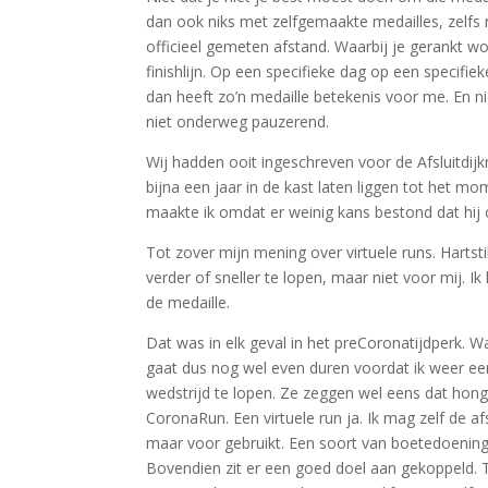
dan ook niks met zelfgemaakte medailles, zelfs n
officieel gemeten afstand. Waarbij je gerankt w
finishlijn. Op een specifieke dag op een specif
dan heeft zo’n medaille betekenis voor me. En n
niet onderweg pauzerend.
Wij hadden ooit ingeschreven voor de Afsluitdij
bijna een jaar in de kast laten liggen tot het
maakte ik omdat er weinig kans bestond dat hij
Tot zover mijn mening over virtuele runs. Harts
verder of sneller te lopen, maar niet voor mij. Ik
de medaille.
Dat was in elk geval in het preCoronatijdperk. 
gaat dus nog wel even duren voordat ik weer ee
wedstrijd te lopen. Ze zeggen wel eens dat hon
CoronaRun. Een virtuele run ja. Ik mag zelf de a
maar voor gebruikt. Een soort van boetedoening
Bovendien zit er een goed doel aan gekoppeld. T