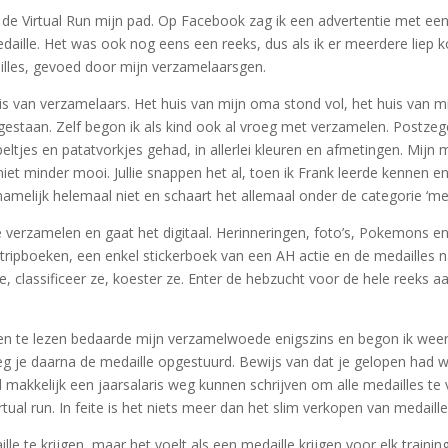
 de Virtual Run mijn pad. Op Facebook zag ik een advertentie met een
aille. Het was ook nog eens een reeks, dus als ik er meerdere liep ko
ailles, gevoed door mijn verzamelaarsgen.
s van verzamelaars. Het huis van mijn oma stond vol, het huis van mi
estaan. Zelf begon ik als kind ook al vroeg met verzamelen. Postzegels
eltjes en patatvorkjes gehad, in allerlei kleuren en afmetingen. Mij
niet minder mooi. Jullie snappen het al, toen ik Frank leerde kenne
 namelijk helemaal niet en schaart het allemaal onder de categorie ‘m
 verzamelen en gaat het digitaal. Herinneringen, foto’s, Pokemons en 
ripboeken, een enkel stickerboek van een AH actie en de medailles na
ze, classificeer ze, koester ze. Enter de hebzucht voor de hele reeks a
en te lezen bedaarde mijn verzamelwoede enigszins en begon ik weer 
g je daarna de medaille opgestuurd. Bewijs van dat je gelopen had was
 makkelijk een jaarsalaris weg kunnen schrijven om alle medailles te
rtual run. In feite is het niets meer dan het slim verkopen van medaill
e te krijgen, maar het voelt als een medaille krijgen voor elk training