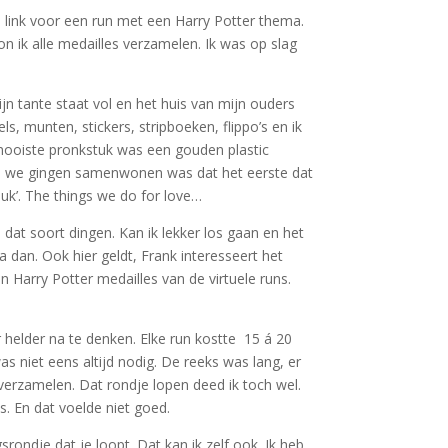
 link voor een run met een Harry Potter thema.
n ik alle medailles verzamelen. Ik was op slag
jn tante staat vol en het huis van mijn ouders
, munten, stickers, stripboeken, flippo’s en ik
n mooiste pronkstuk was een gouden plastic
n en we gingen samenwonen was dat het eerste dat
euk’. The things we do for love…
dat soort dingen. Kan ik lekker los gaan en het
 dan. Ook hier geldt, Frank interesseert het
an Harry Potter medailles van de virtuele runs.
helder na te denken. Elke run kostte 15 á 20
 niet eens altijd nodig. De reeks was lang, er
 verzamelen. Dat rondje lopen deed ik toch wel.
es. En dat voelde niet goed.
srondje dat je loopt. Dat kan ik zelf ook. Ik heb