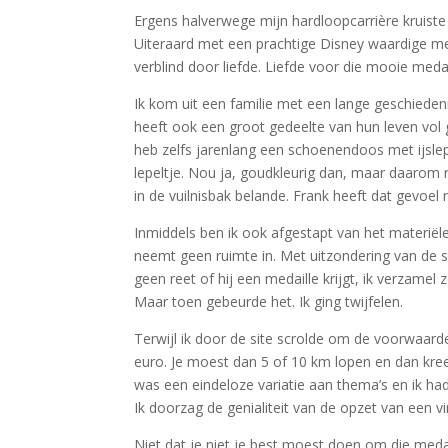
Ergens halverwege mijn hardloopcarrière kruiste
Uiteraard met een prachtige Disney waardige med
verblind door liefde. Liefde voor die mooie med
Ik kom uit een familie met een lange geschiedeni
heeft ook een groot gedeelte van hun leven vol g
heb zelfs jarenlang een schoenendoos met ijslep
lepeltje. Nou ja, goudkleurig dan, maar daarom 
in de vuilnisbak belande. Frank heeft dat gevoel
Inmiddels ben ik ook afgestapt van het materiële
neemt geen ruimte in. Met uitzondering van de st
geen reet of hij een medaille krijgt, ik verzamel 
Maar toen gebeurde het. Ik ging twijfelen.
Terwijl ik door de site scrolde om de voorwaard
euro. Je moest dan 5 of 10 km lopen en dan kree
was een eindeloze variatie aan thema’s en ik had
Ik doorzag de genialiteit van de opzet van een vi
Niet dat je niet je best moest doen om die medaill