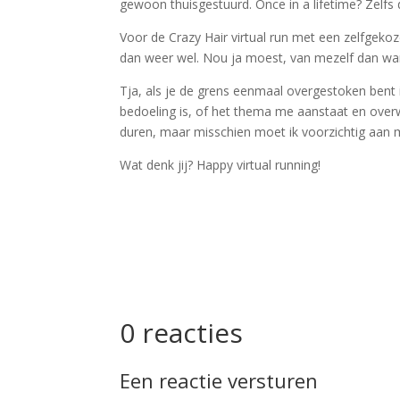
gewoon thuisgestuurd. Once in a lifetime? Zelfs d
Voor de Crazy Hair virtual run met een zelfgeko
dan weer wel. Nou ja moest, van mezelf dan wan
Tja, als je de grens eenmaal overgestoken bent is
bedoeling is, of het thema me aanstaat en overw
duren, maar misschien moet ik voorzichtig aan
Wat denk jij? Happy virtual running!
0 reacties
Een reactie versturen