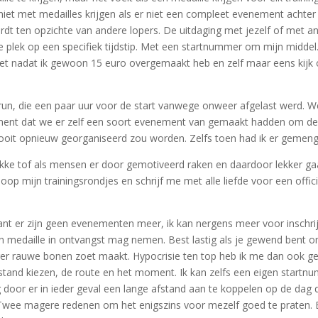
iet met medailles krijgen als er niet een compleet evenement achter h
ordt ten opzichte van andere lopers. De uitdaging met jezelf of met
ieke plek op een specifiek tijdstip. Met een startnummer om mijn midd
iet nadat ik gewoon 15 euro overgemaakt heb en zelf maar eens kijk o
krun, die een paar uur voor de start vanwege onweer afgelast werd. 
 moment dat we er zelf een soort evenement van gemaakt hadden om d
 ooit opnieuw georganiseerd zou worden. Zelfs toen had ik er gemeng
tikke tof als mensen er door gemotiveerd raken en daardoor lekker ga
 loop mijn trainingsrondjes en schrijf me met alle liefde voor een offi
Want er zijn geen evenementen meer, ik kan nergens meer voor inschrij
n medaille in ontvangst mag nemen. Best lastig als je gewend bent 
ger rauwe bonen zoet maakt. Hypocrisie ten top heb ik me dan ook g
fstand kiezen, de route en het moment. Ik kan zelfs een eigen startnum
 door er in ieder geval een lange afstand aan te koppelen op de dag
wee magere redenen om het enigszins voor mezelf goed te praten. Bew