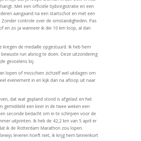
angt. Met een officiële tijdsregistratie en een
 anderen aangaand na een startschot en met een
el. Zonder controle over de omstandigheden. Pas
f en zo ja wanneer ik die 10 km loop, al dan
We kregen de medaille opgestuurd. Ik heb hem
e bewuste run alsnog te doen. Deze uitzondering
de gevoelens bij.
an lopen of misschien zichzelf wel uitdagen om
cieel evenement in en kijk dan na afloop uit naar
ven, dat wat gepland stond is afgelast en het
om gemiddeld een keer in de twee weken een
een seconde bedacht om in te schrijven voor de
mer uitprinten. Ik heb de 42,2 km van 5 april er
 dat ik de Rotterdam Marathon zou lopen.
ijs leveren hoeft niet, ik krijg hem binnenkort