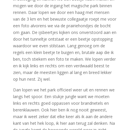
mogen we door de ingang het magische park binnen
rennen. Daar lopen we door een haag met mensen
van de 3 km en het bewuste collegaatje roept me voor
een foto alvorens we via de prairiehondjes de bocht
om gaan. De ijsbeertjes kijken ons onverstoord aan en
door het tunneltje ontstaat er een beetje opstopping
waardoor we even stilstaan. Lang genoeg om de
regels een klein beetje te buigen en, brutale aap die ik
ben, toch stiekem een foto te maken. We lopen verder
en ik kijk links en rechts om een verdwaald beest te
zien, maar de meesten liggen al lang en breed lekker
op hun nest. Zij wel.
Dan lopen we het park officieel weer uit en rennen we
langs het spoor. Een stukje jungle want we moeten
links en rechts goed oppassen voor brandnetels en
berenklauwen. Ook hier ben ik nog nooit geweest,
maar ik weet zeker dat elke keer als ik aan de andere
kant van het hek loop, ik hier aan terug zal denken. Na
de jungle komt de bewoonde wereld weer in zicht.