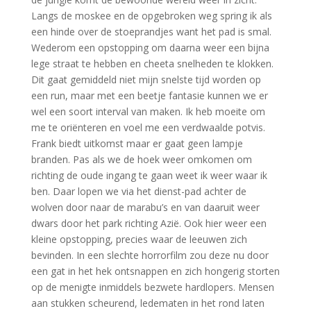
Langs de moskee en de opgebroken weg spring ik als
een hinde over de stoeprandjes want het pad is smal.
Wederom een opstopping om daarna weer een bijna
lege straat te hebben en cheeta snelheden te klokken.
Dit gaat gemiddeld niet mijn snelste tijd worden op
een run, maar met een beetje fantasie kunnen we er
wel een soort interval van maken. Ik heb moeite om
me te oriënteren en voel me een verdwaalde potvis.
Frank biedt uitkomst maar er gaat geen lampje
branden. Pas als we de hoek weer omkomen om
richting de oude ingang te gaan weet ik weer waar ik
ben. Daar lopen we via het dienst-pad achter de
wolven door naar de marabu’s en van daaruit weer
dwars door het park richting Azië. Ook hier weer een
kleine opstopping, precies waar de leeuwen zich
bevinden. In een slechte horrorfilm zou deze nu door
een gat in het hek ontsnappen en zich hongerig storten
op de menigte inmiddels bezwete hardlopers. Mensen
aan stukken scheurend, ledematen in het rond laten