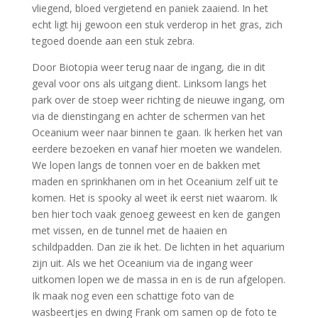
vliegend, bloed vergietend en paniek zaaiend. In het
echt ligt hij gewoon een stuk verderop in het gras, zich
tegoed doende aan een stuk zebra.
Door Biotopia weer terug naar de ingang, die in dit
geval voor ons als uitgang dient. Linksom langs het
park over de stoep weer richting de nieuwe ingang, om
via de dienstingang en achter de schermen van het
Oceanium weer naar binnen te gaan. Ik herken het van
eerdere bezoeken en vanaf hier moeten we wandelen.
We lopen langs de tonnen voer en de bakken met
maden en sprinkhanen om in het Oceanium zelf uit te
komen. Het is spooky al weet ik eerst niet waarom. Ik
ben hier toch vaak genoeg geweest en ken de gangen
met vissen, en de tunnel met de haaien en
schildpadden. Dan zie ik het. De lichten in het aquarium
zijn uit. Als we het Oceanium via de ingang weer
uitkomen lopen we de massa in en is de run afgelopen.
Ik maak nog even een schattige foto van de
wasbeertjes en dwing Frank om samen op de foto te