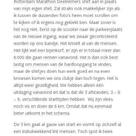
Rotterdam Marathon Deelnemers shirt aan in plaats
van mijn eigen shirt. Zal straks ook makkelijker zijn als
ik tussen de duizenden foto’s heen moet scrollen om
te kijken of ik ergens nog gekiekt ben. Maar zover is
het nog niet. Eerst op de scooter naar de parkeerplaats
van de nieuwe ingang, waar we zwaar gecontroleerd
worden op ons bandje. Het krioelt al van de mensen.
Het lijkt wel een bijenkorf, er zijn er in totaal meer dan
6.000 die gaan rennen vanavond. Het is dan ook best
lastig om mensen van de hardloopgang te vinden,
maar de shirtjes doen hun werk goed en na even
browsen komen we ons clubje dan toch tegen. Het is
altijd weer gezelligheid. We hebben alleen één
uitdaging vanavond en dat is dat de 3 afstanden, 3 – 6
– 9, verschillende starttijden hebben. Wij zijn vlees
noch vis en doen de 6 km. Omdat dat nu eenmaal
beter uitkomt in het schema.
De 3 km gaat al gauw van start en vormt op zichzelf al
een indrukwekkend lint mensen. Toch spot ik twee