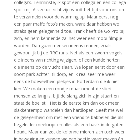
collega’s. Tenminste, ik spot één collega en één collega
spot mij. Als ze uit zicht zijn wordt het tijd voor ons om
te verzamelen voor de warming up. Maar eerst nog
een paar maffe foto’s maken, want daar hebben we
straks geen gelegenheid toe. Frank heeft de Go Pro bij
zich, en hem kennende zal het weer een mooi filmpje
worden. Dan gaan mensen ineens rennen, zoals
gewoonlijk bij de RRC runs. Net als een zwerm vogels
die ineens van richting wijzigen, of een kudde herten
die ineens op de vlucht slaan. We lopen eerst door een
soort park achter Blijdorp, en ik realiseer me weer
eens de hoeveelheid plekjes in Rotterdam die ik niet
ken. We maken een rondje maar omdat de sliert
mensen zo lang is, bijt de slang zich in zijn staart en
staat de boel stil. Het is de eerste km dan ook meer
slakkentempo wandelen dan hardlopen. Geeft me wel
de gelegenheid om met een vriend te babbelen die als
begeleider meeloopt en alles als een havik in de gaten
houdt. Maar dan zet de kolonne mieren zich toch weer
in beweging en kunnen we een beetje vaart maken én