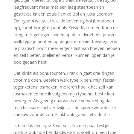
gebogen knieën. Bij type 3 trekt de wetsuit de rug bol,
laagfrequent maar met een laag staartbeen en
gestrekte knieën zoals Femke Bol en Jutta Leerdam.
Een type 4 wetsuit trekt de bovenrug hol (borstbeen
op), loopt hoogfrequent als Kelvin Kiptum en Koen de
Jong, met gebogen knieën op de midvoet. Als je weet
welk type je bent en op de juiste manier beweegt zou
je praktisch nooit meer ergens last van hoeven hebben
en zelfs beter, sneller en verder kunnen lopen dan je
ooit gedaan hebt.
Dat klinkt als bonuspunten. Franklin gaat drie dingen
voor me doen. Bepalen welk type ik ben, mijn fascia-
tegenketens losmaken, me leren hoe ik het zelf kan
losmaken en hoe ik volgens mijn type het beste kan
bewegen. Als gevolg daarvan is de verwachting dat
mijn blessure snel verdwijnt als de spreekwoordelijke
sneeuw voor de zon. Klinkt ook goed. Let’s do this.
Ik heb dus een type 3 wetsuit. Na een paar testjes
merk ik ook hoe het daadwerkelijk voelt om een type