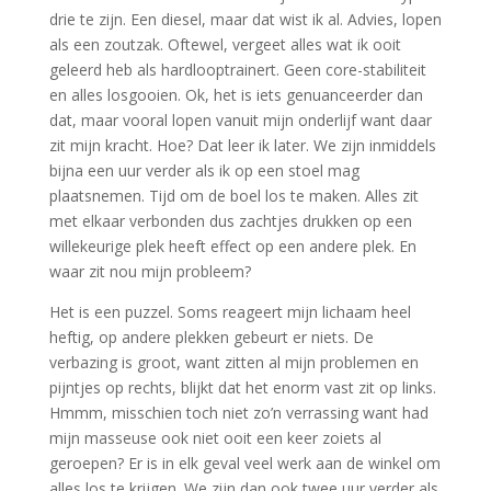
drie te zijn. Een diesel, maar dat wist ik al. Advies, lopen
als een zoutzak. Oftewel, vergeet alles wat ik ooit
geleerd heb als hardlooptrainert. Geen core-stabiliteit
en alles losgooien. Ok, het is iets genuanceerder dan
dat, maar vooral lopen vanuit mijn onderlijf want daar
zit mijn kracht. Hoe? Dat leer ik later. We zijn inmiddels
bijna een uur verder als ik op een stoel mag
plaatsnemen. Tijd om de boel los te maken. Alles zit
met elkaar verbonden dus zachtjes drukken op een
willekeurige plek heeft effect op een andere plek. En
waar zit nou mijn probleem?
Het is een puzzel. Soms reageert mijn lichaam heel
heftig, op andere plekken gebeurt er niets. De
verbazing is groot, want zitten al mijn problemen en
pijntjes op rechts, blijkt dat het enorm vast zit op links.
Hmmm, misschien toch niet zo’n verrassing want had
mijn masseuse ook niet ooit een keer zoiets al
geroepen? Er is in elk geval veel werk aan de winkel om
alles los te krijgen. We zijn dan ook twee uur verder als