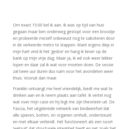
Om exact 15:00 bel ik aan. Ik was op tijd van huis
gegaan maar ben onderweg gestopt voor een broodje
en probeerde mezelf onbewust nog te saboteren door
in de verkeerde metro te stappen. Want ergens diep in
mijn hart vind ik het ‘gedoe’ en hang ik liever op de
bank op mijn vrije dag. Maar ja, ik wil ook weer lekker
lopen en daar zal ik wat voor moeten doen. De sessie
zal twee uur duren dus ruim voor het avondeten weer
thuis. Vooruit dan maar.
Franklin ontvangt me heel vriendelijk, biedt me wat te
drinken aan en ik neem plaats aan tafel. Ik vertel nog
wat over mijn case en hij legt me zijn theorieën uit. De
Fascia, het uitgebreide netwerk van bindweefsel dat
alle spieren, botten, en organen omhult, ondersteunt
en met elkaar verbindt. Het functioneert als een soort
‘wetsuit’ dat structurele integriteit biedt en net zoals het