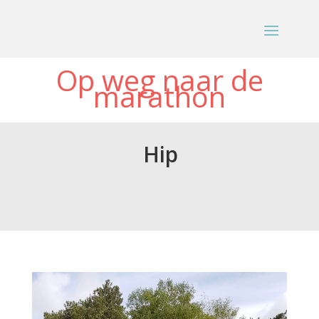
Op weg naar de
marathon
Hip