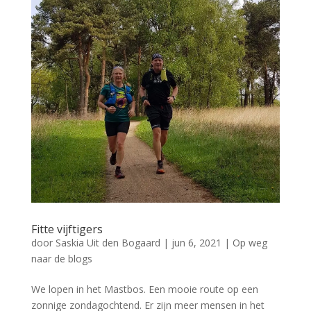
Fitte vijftigers
door
Saskia Uit den Bogaard
|
jun 6, 2021
|
Op weg
naar de blogs
We lopen in het Mastbos. Een mooie route op een
zonnige zondagochtend. Er zijn meer mensen in het