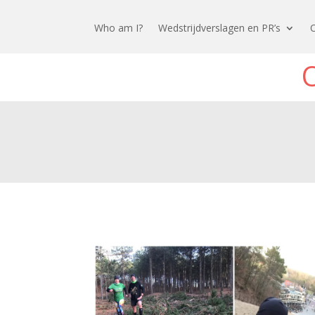
Who am I?
Wedstrijdverslagen en PR’s