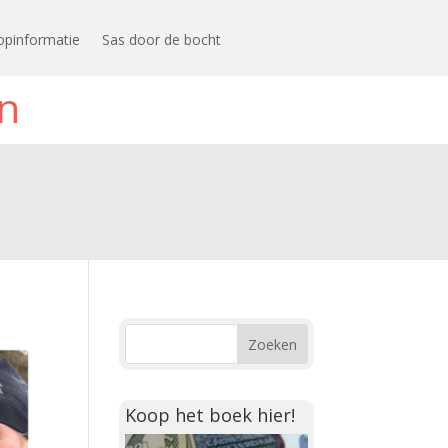
opinformatie
Sas door de bocht
n
Koop het boek hier!