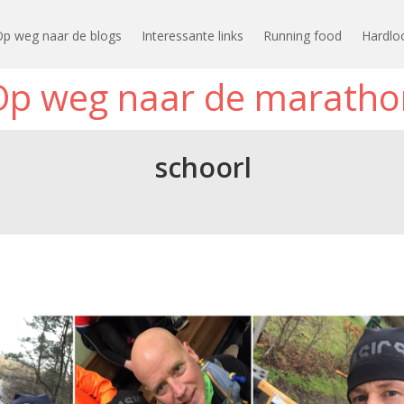
Op weg naar de blogs
Interessante links
Running food
Hardlo
Op weg naar de maratho
schoorl