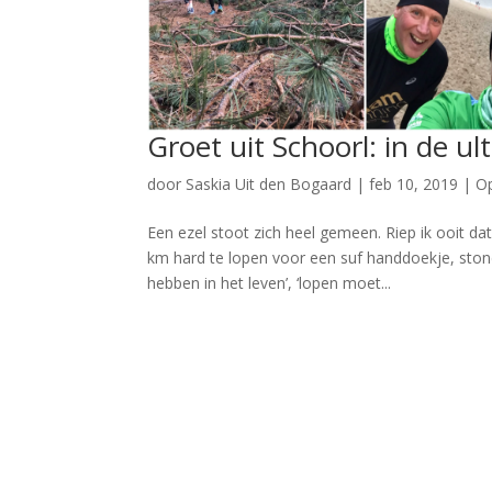
Groet uit Schoorl: in de ul
door
Saskia Uit den Bogaard
|
feb 10, 2019
|
Op
Een ezel stoot zich heel gemeen. Riep ik ooit da
km hard te lopen voor een suf handdoekje, stond
hebben in het leven’, ‘lopen moet...