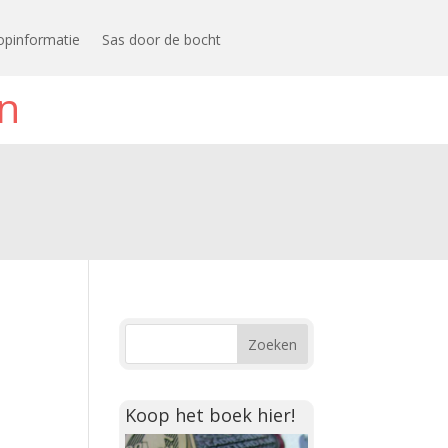
opinformatie
Sas door de bocht
n
Koop het boek hier!