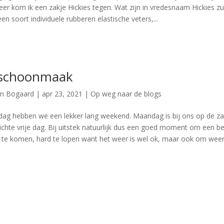
r kom ik een zakje Hickies tegen. Wat zijn in vredesnaam Hickies zul
een soort individuele rubberen elastische veters,...
sschoonmaak
en Bogaard
|
apr 23, 2021
|
Op weg naar de blogs
ag hebben we een lekker lang weekend. Maandag is bij ons op de z
ichte vrije dag. Bij uitstek natuurlijk dus een goed moment om een b
bij te komen, hard te lopen want het weer is wel ok, maar ook om wee