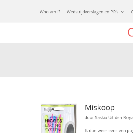
Who am I?
Wedstrijdverslagen en PR’s
Miskoop
door
Saskia Uit den Bog
Ik doe weer eens een pogi