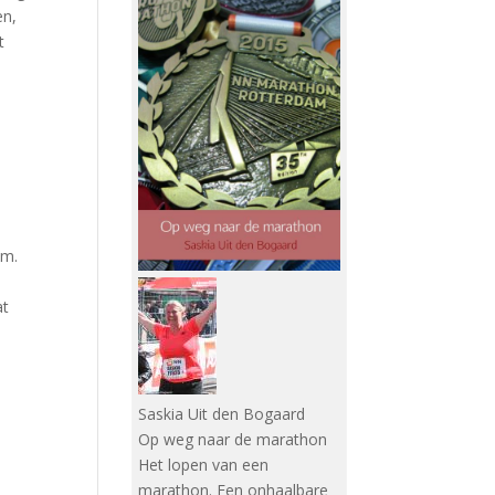
en,
t
em.
n
at
Saskia Uit den Bogaard
Op weg naar de marathon
Het lopen van een
marathon. Een onhaalbare