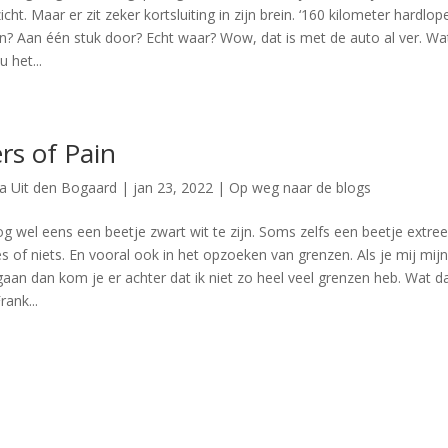
icht. Maar er zit zeker kortsluiting in zijn brein. ‘160 kilometer hardlop
n? Aan één stuk door? Echt waar? Wow, dat is met de auto al ver. Wa
u het...
ers of Pain
ia Uit den Bogaard
|
jan 23, 2022
|
Op weg naar de blogs
nog wel eens een beetje zwart wit te zijn. Soms zelfs een beetje extre
es of niets. En vooral ook in het opzoeken van grenzen. Als je mij mij
gaan dan kom je er achter dat ik niet zo heel veel grenzen heb. Wat d
rank...