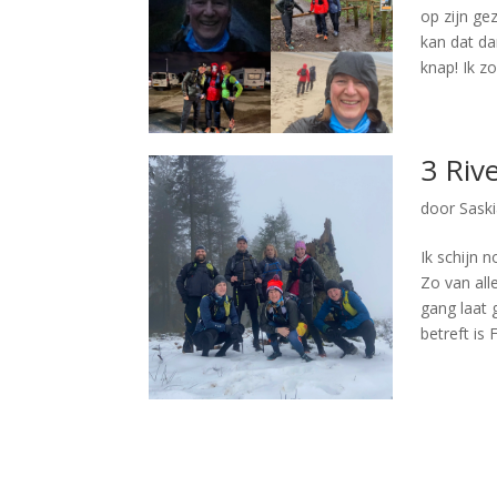
op zijn gez
kan dat da
knap! Ik zo
3 Riv
door
Sask
Ik schijn 
Zo van all
gang laat 
betreft is F