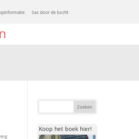
opinformatie
Sas door de bocht
n
Koop het boek hier!
ring