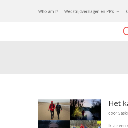
Who am I?
Wedstrijdverslagen en PR’s
Het k
door
Sask
Ik zie een