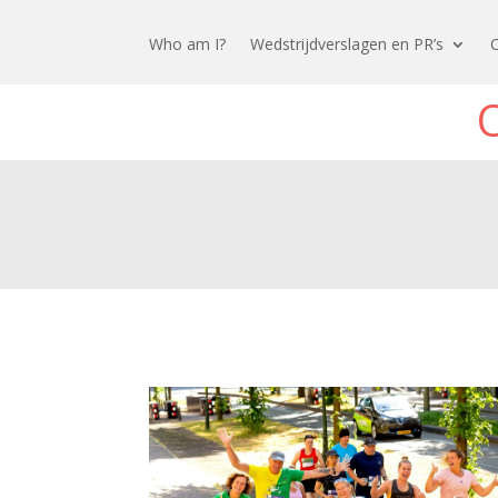
Who am I?
Wedstrijdverslagen en PR’s