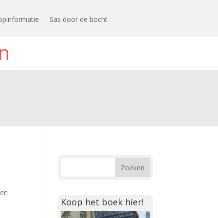
opinformatie
Sas door de bocht
n
gen
Koop het boek hier!