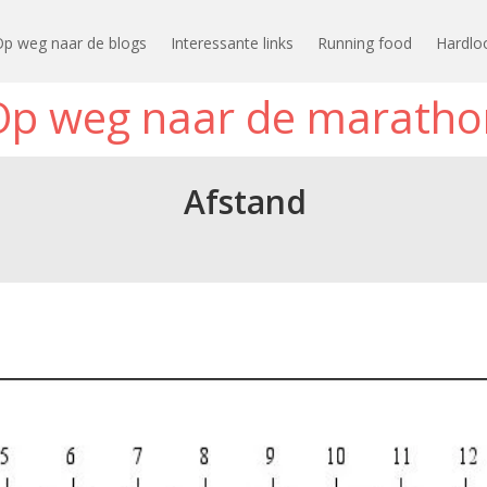
Op weg naar de blogs
Interessante links
Running food
Hardlo
Op weg naar de maratho
Afstand