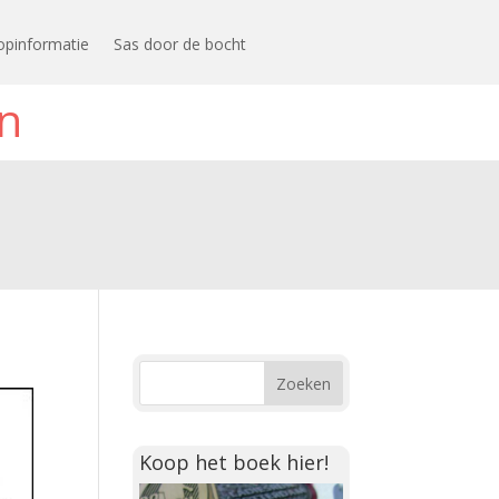
opinformatie
Sas door de bocht
n
Koop het boek hier!