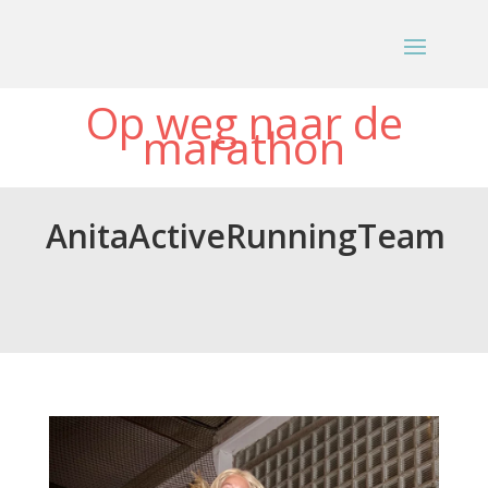
Op weg naar de
marathon
AnitaActiveRunningTeam