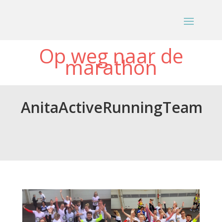
Op weg naar de
marathon
AnitaActiveRunningTeam