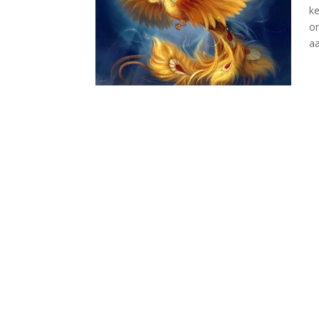
ke
on
aa