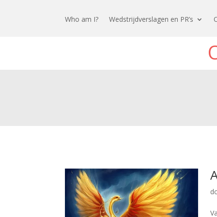
Who am I?
Wedstrijdverslagen en PR’s
d
Va