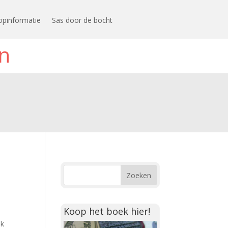
opinformatie
Sas door de bocht
n
Koop het boek hier!
ik