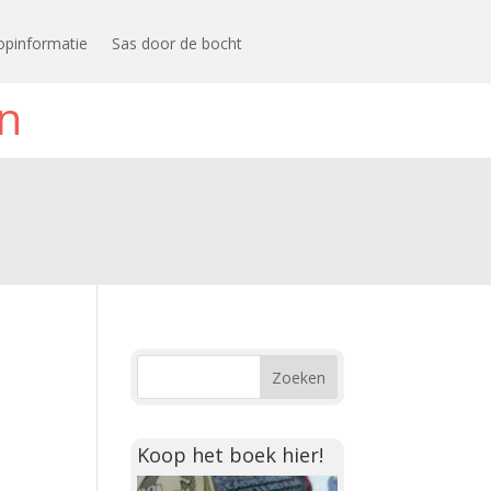
opinformatie
Sas door de bocht
n
Koop het boek hier!