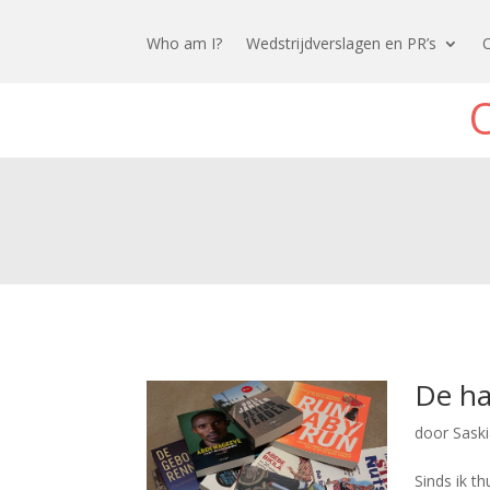
Who am I?
Wedstrijdverslagen en PR’s
De ha
door
Sask
Sinds ik t