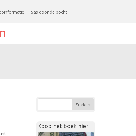
opinformatie
Sas door de bocht
n
Koop het boek hier!
lant