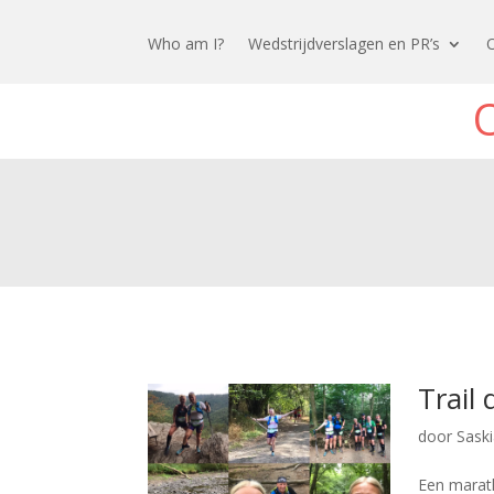
Who am I?
Wedstrijdverslagen en PR’s
Trail
door
Sask
Een marath